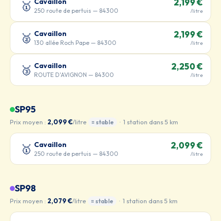
Cavaillon
2,199 €
🥇
250 route de pertuis — 84300
/litre
Cavaillon
2,199 €
🥈
130 allée Roch Pape — 84300
/litre
Cavaillon
2,250 €
🥉
ROUTE D'AVIGNON — 84300
/litre
SP95
Prix moyen :
2,099 €
/litre
· 1 station dans 5 km
= stable
Cavaillon
2,099 €
🥇
250 route de pertuis — 84300
/litre
SP98
Prix moyen :
2,079 €
/litre
· 1 station dans 5 km
= stable