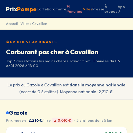
🚨
À
App
Prix
Pompe
Carte
Baromètre
Villes
Presse
Pénuries
propos
↗
Accueil
›
Villes
› Cavaillon
⛽ PRIX DES CARBURANTS
Carburant pas cher à Cavaillon
Top 3 des stations les moins chères · Rayon 5 km · Données du 06
août 2026 à 18:00
Le prix du Gazole à Cavaillon est
dans la moyenne nationale
(écart de 0.6 ct/litre). Moyenne nationale : 2,210 €.
Gazole
Prix moyen :
2,216 €
/litre
· 3 stations dans 5 km
▲ 0,010 €