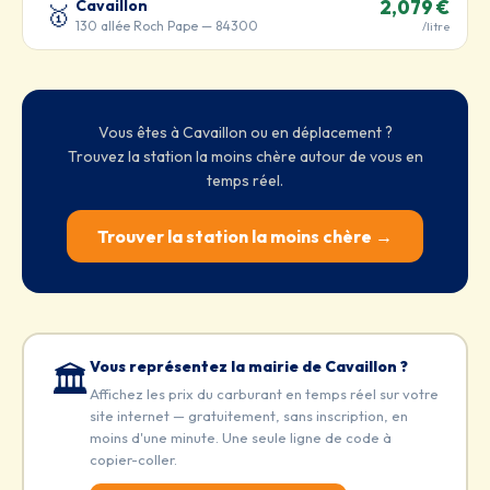
Cavaillon
2,079 €
🥇
130 allée Roch Pape — 84300
/litre
Vous êtes à Cavaillon ou en déplacement ?
Trouvez la station la moins chère autour de vous en
temps réel.
Trouver la station la moins chère →
Vous représentez la mairie de Cavaillon ?
🏛️
Affichez les prix du carburant en temps réel sur votre
site internet — gratuitement, sans inscription, en
moins d'une minute. Une seule ligne de code à
copier-coller.