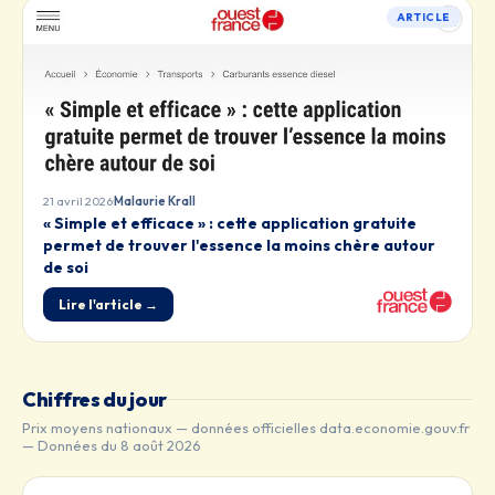
ARTICLE
·
21 avril 2026
Malaurie Krall
« Simple et efficace » : cette application gratuite
permet de trouver l'essence la moins chère autour
de soi
Lire l'article →
Chiffres du jour
Prix moyens nationaux — données officielles data.economie.gouv.fr
—
Données du 8 août 2026