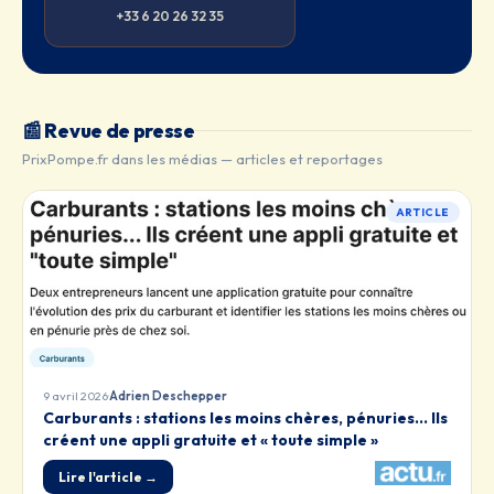
+33 6 20 26 32 35
📰 Revue de presse
PrixPompe.fr dans les médias — articles et reportages
ARTICLE
·
9 avril 2026
Adrien Deschepper
Carburants : stations les moins chères, pénuries… Ils
créent une appli gratuite et « toute simple »
Lire l'article →