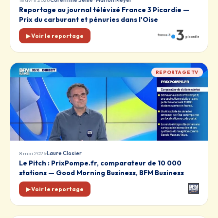
·
18 avril 2026
Corentine Sellié · Marion Meyer
Reportage au journal télévisé France 3 Picardie —
Prix du carburant et pénuries dans l'Oise
▶ Voir le reportage
REPORTAGE TV
·
8 mai 2026
Laure Closier
Le Pitch : PrixPompe.fr, comparateur de 10 000
stations — Good Morning Business, BFM Business
▶ Voir le reportage