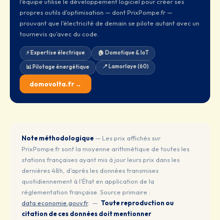
l'équipe utilise le développement logiciel pour créer ses
propres outils d'optimisation — dont PrixPompe.fr —
prouvant que l'électricité de demain se pilote autant avec un
tournevis qu'avec du code.
⚡ Expertise électrique
🏠 Domotique & IoT
📍 Lamorlaye (60)
📊 Pilotage énergétique
domovolta.fr →
Note méthodologique
— Les prix affichés sur
PrixPompe.fr sont la moyenne arithmétique de toutes les
stations françaises ayant mis à jour leurs prix dans les
dernières 48h, d'après les données transmises
quotidiennement à l'État en application de la
réglementation française. Source primaire :
data.economie.gouv.fr
. —
Toute reproduction ou
citation de ces données doit mentionner