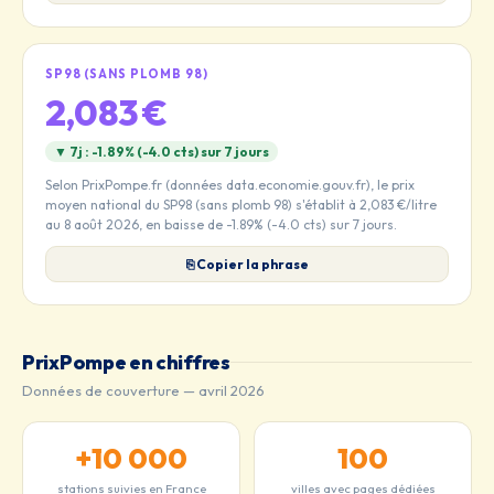
SP98 (SANS PLOMB 98)
2,083 €
▼ 7j : -1.89% (-4.0 cts) sur 7 jours
Selon PrixPompe.fr (données data.economie.gouv.fr), le prix
moyen national du SP98 (sans plomb 98) s'établit à 2,083 €/litre
au 8 août 2026, en baisse de -1.89% (-4.0 cts) sur 7 jours.
⎘ Copier la phrase
PrixPompe en chiffres
Données de couverture — avril 2026
+10 000
100
stations suivies en France
villes avec pages dédiées