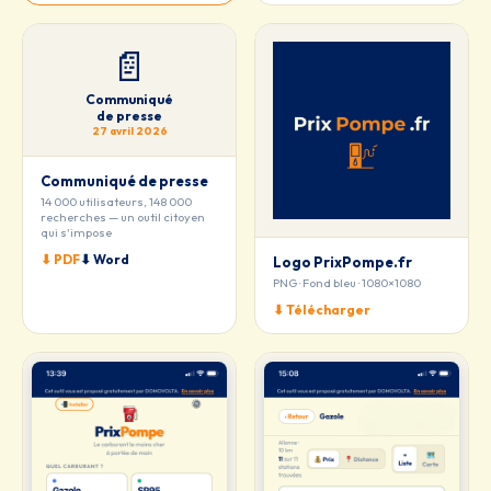
📄
Communiqué
de presse
27 avril 2026
Communiqué de presse
14 000 utilisateurs, 148 000
recherches — un outil citoyen
qui s'impose
⬇ PDF
⬇ Word
Logo PrixPompe.fr
PNG · Fond bleu · 1080×1080
⬇ Télécharger