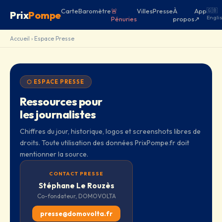
Carte
Baromètre
🚨
Villes
Presse
À
App
🇬🇧
Prix
Pompe
Engli
Pénuries
propos
↗
Accueil
› Espace Presse
⬡ ESPACE PRESSE
Ressources pour
les journalistes
Chiffres du jour, historique, logos et screenshots libres de
droits. Toute utilisation des données PrixPompe.fr doit
mentionner la source.
CONTACT PRESSE
Stéphane Le Rouzès
Co-fondateur, DOMOVOLTA
presse@domovolta.fr