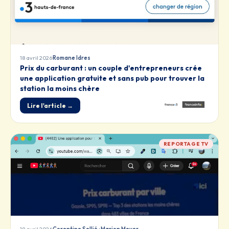
·
18 avril 2026
Romane Idres
Prix du carburant : un couple d'entrepreneurs crée
une application gratuite et sans pub pour trouver la
station la moins chère
Lire l'article →
REPORTAGE TV