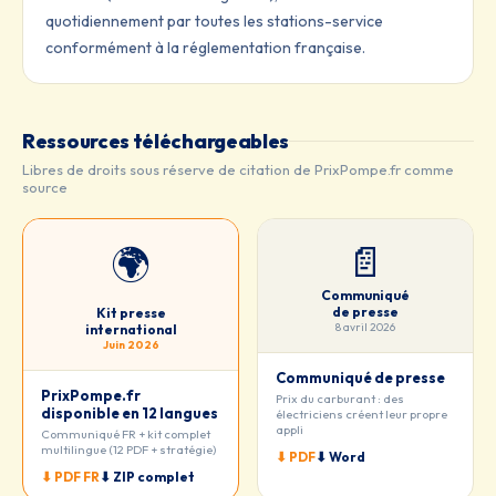
quotidiennement par toutes les stations-service
conformément à la réglementation française.
Ressources téléchargeables
Libres de droits sous réserve de citation de PrixPompe.fr comme
source
📄
🌍
Communiqué
de presse
Kit presse
8 avril 2026
international
Juin 2026
Communiqué de presse
PrixPompe.fr
Prix du carburant : des
disponible en 12 langues
électriciens créent leur propre
appli
Communiqué FR + kit complet
multilingue (12 PDF + stratégie)
⬇ PDF
⬇ Word
⬇ PDF FR
⬇ ZIP complet