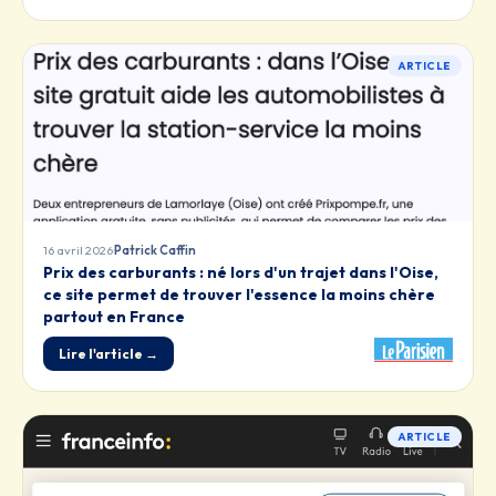
ARTICLE
·
16 avril 2026
Patrick Caffin
Prix des carburants : né lors d'un trajet dans l'Oise,
ce site permet de trouver l'essence la moins chère
partout en France
Lire l'article →
ARTICLE