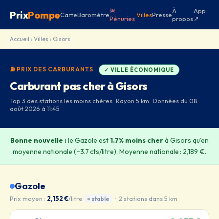
🚨
À
App
Prix
Pompe
Carte
Baromètre
Villes
Presse
Pénuries
propos
↗
Accueil
›
Villes
› Gisors
⛽ PRIX DES CARBURANTS
✓ VILLE ÉCONOMIQUE
Carburant pas cher à Gisors
Top 3 des stations les moins chères · Rayon 5 km · Données du 08
août 2026 à 11:45
Bonne nouvelle :
le Gazole est
1.7% moins cher
à Gisors qu'en
moyenne nationale (−3.7 cts/litre). Moyenne nationale : 2,189 €.
Gazole
Prix moyen :
2,152 €
/litre
· 2 stations dans 5 km
= stable