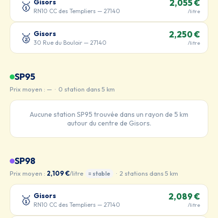
Gisors
2,055 €
🥇
RN10 CC des Templiers — 27140
/litre
Gisors
2,250 €
🥈
30 Rue du Bouloir — 27140
/litre
SP95
Prix moyen : — · 0 station dans 5 km
Aucune station SP95 trouvée dans un rayon de 5 km
autour du centre de Gisors.
SP98
Prix moyen :
2,109 €
/litre
· 2 stations dans 5 km
= stable
Gisors
2,089 €
🥇
RN10 CC des Templiers — 27140
/litre