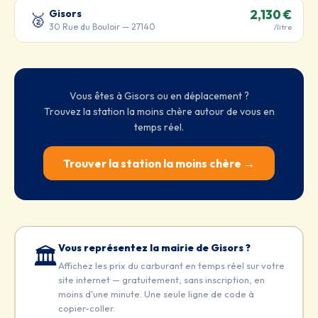
Gisors
2,130 €
🥈
30 Rue du Bouloir — 27140
/litre
Vous êtes à Gisors ou en déplacement ?
Trouvez la station la moins chère autour de vous en
temps réel.
Trouver la station la moins chère →
Vous représentez la mairie de Gisors ?
🏛️
Affichez les prix du carburant en temps réel sur votre
site internet — gratuitement, sans inscription, en
moins d'une minute. Une seule ligne de code à
copier-coller.