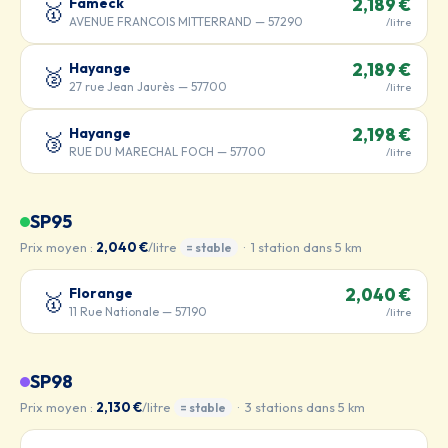
Fameck
2,189 €
🥇
AVENUE FRANCOIS MITTERRAND — 57290
/litre
Hayange
2,189 €
🥈
27 rue Jean Jaurès — 57700
/litre
Hayange
2,198 €
🥉
RUE DU MARECHAL FOCH — 57700
/litre
SP95
Prix moyen :
2,040 €
/litre
· 1 station dans 5 km
= stable
Florange
2,040 €
🥇
11 Rue Nationale — 57190
/litre
SP98
Prix moyen :
2,130 €
/litre
· 3 stations dans 5 km
= stable