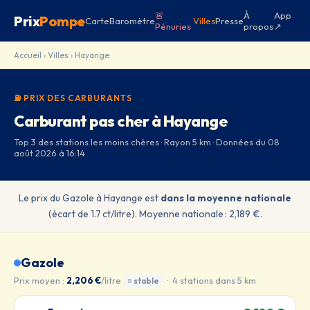
🚨
À
App
Prix
Pompe
Carte
Baromètre
Villes
Presse
Pénuries
propos
↗
Accueil
›
Villes
› Hayange
⛽ PRIX DES CARBURANTS
Carburant pas cher à Hayange
Top 3 des stations les moins chères · Rayon 5 km · Données du 08
août 2026 à 16:14
Le prix du Gazole à Hayange est
dans la moyenne nationale
(écart de 1.7 ct/litre). Moyenne nationale : 2,189 €.
Gazole
Prix moyen :
2,206 €
/litre
· 4 stations dans 5 km
= stable