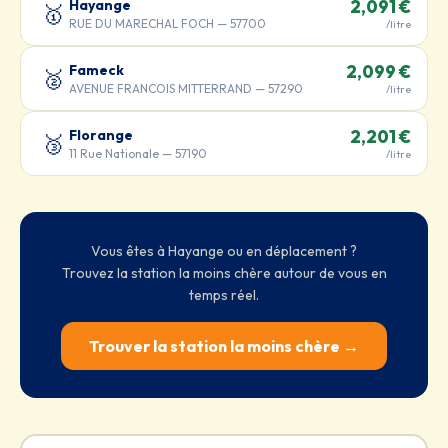
Hayange
2,091 €
🥇
RUE DU MARECHAL FOCH — 57700
/litre
Fameck
2,099 €
🥈
AVENUE FRANCOIS MITTERRAND — 57290
/litre
Florange
2,201 €
🥉
11 Rue Nationale — 57190
/litre
Vous êtes à Hayange ou en déplacement ?
Trouvez la station la moins chère autour de vous en
temps réel.
Trouver la station la moins chère →