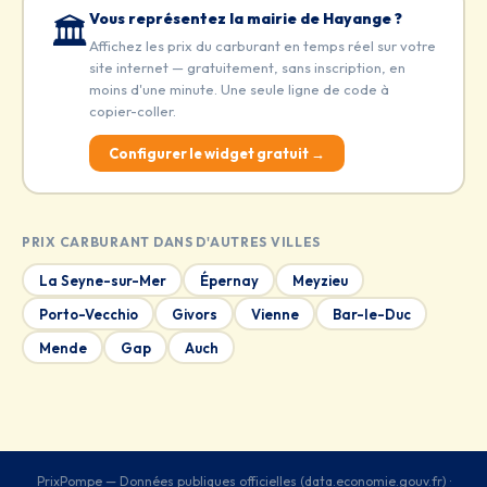
Vous représentez la mairie de Hayange ?
🏛️
Affichez les prix du carburant en temps réel sur votre
site internet — gratuitement, sans inscription, en
moins d'une minute. Une seule ligne de code à
copier-coller.
Configurer le widget gratuit →
PRIX CARBURANT DANS D'AUTRES VILLES
La Seyne-sur-Mer
Épernay
Meyzieu
Porto-Vecchio
Givors
Vienne
Bar-le-Duc
Mende
Gap
Auch
PrixPompe — Données publiques officielles (data.economie.gouv.fr) ·