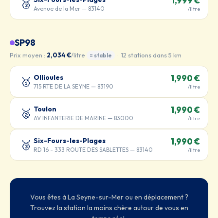
1,999 €
🥉
Avenue de la Mer — 83140
/litre
SP98
Prix moyen :
2,034 €
/litre
· 12 stations dans 5 km
= stable
Ollioules
1,990 €
🥇
715 RTE DE LA SEYNE — 83190
/litre
Toulon
1,990 €
🥈
AV INFANTERIE DE MARINE — 83000
/litre
Six-Fours-les-Plages
1,990 €
🥉
RD 16 - 333 ROUTE DES SABLETTES — 83140
/litre
Vous êtes à La Seyne-sur-Mer ou en déplacement ?
Trouvez la station la moins chère autour de vous en