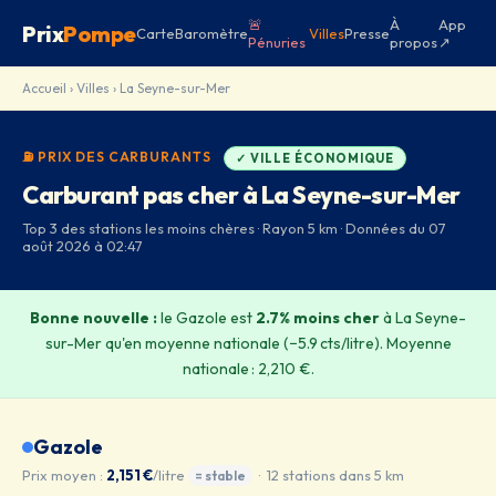
🚨
À
App
Prix
Pompe
Carte
Baromètre
Villes
Presse
Pénuries
propos
↗
Accueil
›
Villes
› La Seyne-sur-Mer
⛽ PRIX DES CARBURANTS
✓ VILLE ÉCONOMIQUE
Carburant pas cher à La Seyne-sur-Mer
Top 3 des stations les moins chères · Rayon 5 km · Données du 07
août 2026 à 02:47
Bonne nouvelle :
le Gazole est
2.7% moins cher
à La Seyne-
sur-Mer qu'en moyenne nationale (−5.9 cts/litre). Moyenne
nationale : 2,210 €.
Gazole
Prix moyen :
2,151 €
/litre
· 12 stations dans 5 km
= stable