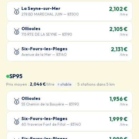
La Seyne-sur-Mer
2,102 €
🥇
278 BD MARECHAL JUIN — 83500
/litre
Ollioules
2,105 €
🥈
715 RTE DE LA SEYNE — 83190
/litre
Six-Fours-les-Plages
2,131 €
🥉
Avenue de la Mer — 83140
/litre
SP95
Prix moyen :
2,046 €
/litre
· 5 stations dans 5 km
= stable
Ollioules
1,956 €
🥇
55 Chemin de la Bouyère — 83190
/litre
Six-Fours-les-Plages
1,999 €
🥈
60 traverse Font de Fillol — 83140
/litre
Six-Fours-les-Plages