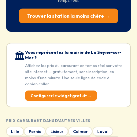
temps réel.
Trouver la station la moins chère →
Vous représentez la mairie de La Seyne-sur-
🏛️
Mer ?
Affichez les prix du carburant en temps réel sur votre
site internet — gratuitement, sans inscription, en
moins d'une minute. Une seule ligne de code à
copier-coller.
Configurer le widget gratuit →
PRIX CARBURANT DANS D'AUTRES VILLES
Lille
Pornic
Lisieux
Colmar
Laval