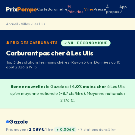
🚨
À
App
Prix
Pompe
Carte
Baromètre
Villes
Presse
Pénuries
propos
↗
Accueil
›
Villes
› Les Ulis
⛽ PRIX DES CARBURANTS
✓ VILLE ÉCONOMIQUE
Carburant pas cher à Les Ulis
Top 3 des stations les moins chères · Rayon 5 km · Données du 10
août 2026 à 19:15
Bonne nouvelle :
le Gazole est
4.0% moins cher
à Les Ulis
qu'en moyenne nationale (−8.7 cts/litre). Moyenne nationale :
2,176 €.
Gazole
Prix moyen :
2,089 €
/litre
· 7 stations dans 5 km
▼ 0,006 €