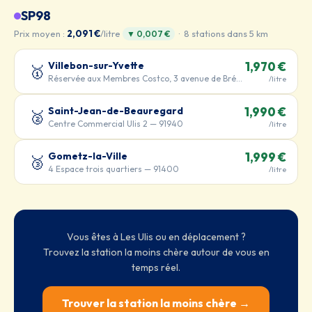
SP98
Prix moyen :
2,091 €
/litre
· 8 stations dans 5 km
▼ 0,007 €
Villebon-sur-Yvette
1,970 €
🥇
Réservée aux Membres Costco, 3 avenue de Bréhat — 91140
/litre
Saint-Jean-de-Beauregard
1,990 €
🥈
Centre Commercial Ulis 2 — 91940
/litre
Gometz-la-Ville
1,999 €
🥉
4 Espace trois quartiers — 91400
/litre
Vous êtes à Les Ulis ou en déplacement ?
Trouvez la station la moins chère autour de vous en
temps réel.
Trouver la station la moins chère →