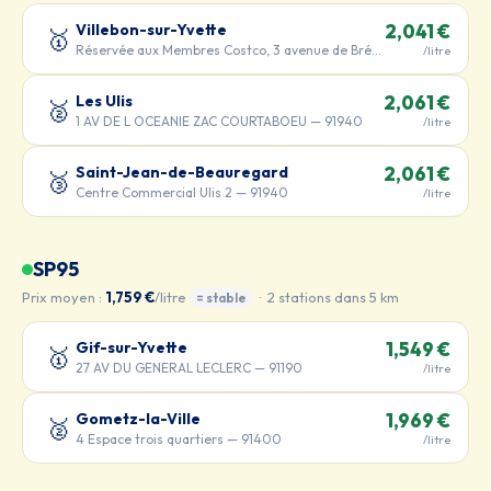
Villebon-sur-Yvette
2,041 €
🥇
Réservée aux Membres Costco, 3 avenue de Bréhat — 91140
/litre
Les Ulis
2,061 €
🥈
1 AV DE L OCEANIE ZAC COURTABOEU — 91940
/litre
Saint-Jean-de-Beauregard
2,061 €
🥉
Centre Commercial Ulis 2 — 91940
/litre
SP95
Prix moyen :
1,759 €
/litre
· 2 stations dans 5 km
= stable
Gif-sur-Yvette
1,549 €
🥇
27 AV DU GENERAL LECLERC — 91190
/litre
Gometz-la-Ville
1,969 €
🥈
4 Espace trois quartiers — 91400
/litre