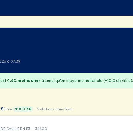
2026 à 07:39
 est
4.6% moins cher
à Lunel qu'en moyenne nationale (−10.0 cts/litre).
 €
/litre
· 5 stations dans 5 km
▼ 0,013 €
. DE GAULLE RN 113 — 34400