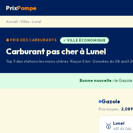
Prix
Pompe
Accueil
›
Villes
› Lunel
⛽ PRIX DES CARBURANTS
✓ VILLE ÉCONOMIQUE
Carburant pas cher à Lunel
Top 3 des stations les moins chères · Rayon 5 km · Données du 08 août 
Bonne nouvelle :
le Gazole
Gazole
Prix moyen :
2,089
Lunel
🥇
487 AV.GAL