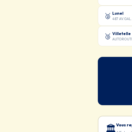
Lunel
🥈
487 AV.GAL
Villetelle
🥉
AUTOROUTE
Vous re
🏛️