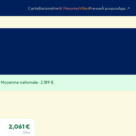
Carte
Baromètre
🚨 Pénuries
Villes
Presse
À propos
App ↗
 Moyenne nationale : 2,189 €.
2,061 €
/litre