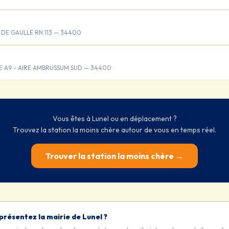
. DE GAULLE RN 113 — 34400
 A9 - AIRE AMBRUSSUM SUD — 34400
Vous êtes à Lunel ou en déplacement ?
Trouvez la station la moins chère autour de vous en temps réel.
Trouver la station la moins chère →
présentez la mairie de Lunel ?