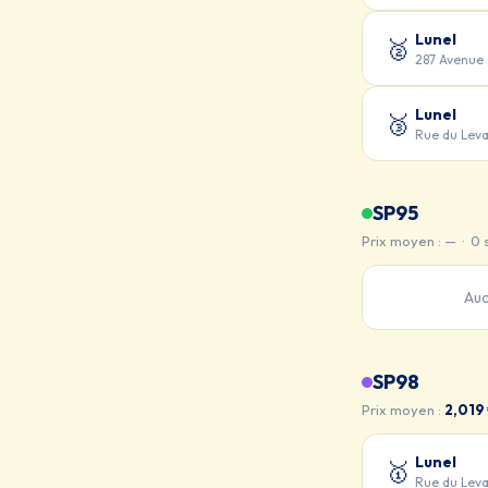
Lunel
🥈
287 Avenue 
Lunel
🥉
Rue du Lev
SP95
Prix moyen : — · 0 
Auc
SP98
Prix moyen :
2,019
Lunel
🥇
Rue du Lev