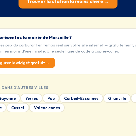
Trouver la station la moins chère →
présentez la mairie de Marseille ?
les prix du carburant en temps réel sur votre site internet — gratuitement, 
on, en moins d'une minute. Une seule ligne de code à copier-coller.
gurer le widget gratuit →
 DANS D'AUTRES VILLES
Bayonne
Yerres
Pau
Corbeil-Essonnes
Granville
e
Cusset
Valenciennes