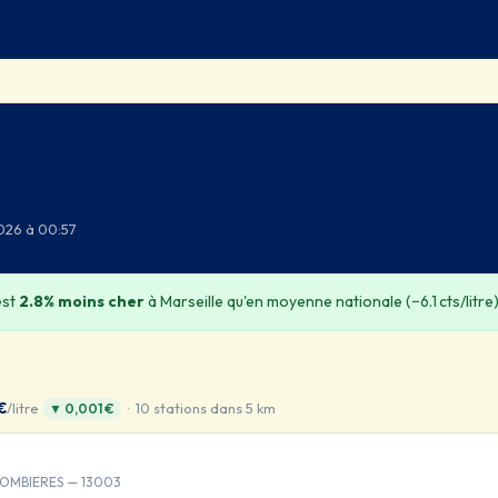
2026 à 00:57
est
2.8% moins cher
à Marseille qu'en moyenne nationale (−6.1 cts/litre
€
/litre
· 10 stations dans 5 km
▼ 0,001 €
LOMBIERES — 13003