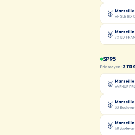
Marseille
🥈
ANGLE BD C
Marseille
🥉
70 BD FRA
SP95
Prix moyen :
2,113 
Marseille
🥇
AVENUE PR
Marseille
🥈
33 Boulevar
Marseille
🥉
68 Boulevar