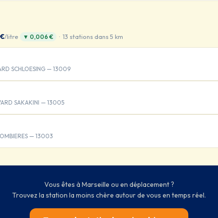
 €
/litre
· 13 stations dans 5 km
▼ 0,006 €
ARD SCHLOESING — 13009
ARD SAKAKINI — 13005
LOMBIERES — 13003
Vous êtes à Marseille ou en déplacement ?
Trouvez la station la moins chère autour de vous en temps réel.