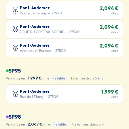
Pont-Audemer
2,094 €
🥇
Route de Bernay — 27500
/litre
Pont-Audemer
2,094 €
🥈
7 RUE DU GENERAL KOENIG — 27500
/litre
Pont-Audemer
2,094 €
🥉
Avenue de l'Europe — 27500
/litre
SP95
Prix moyen :
1,999 €
/litre
· 1 station dans 5 km
= stable
Pont-Audemer
1,999 €
🥇
Rue de l'Étang — 27500
/litre
SP98
Prix moyen :
2,067 €
/litre
· 4 stations dans 5 km
= stable