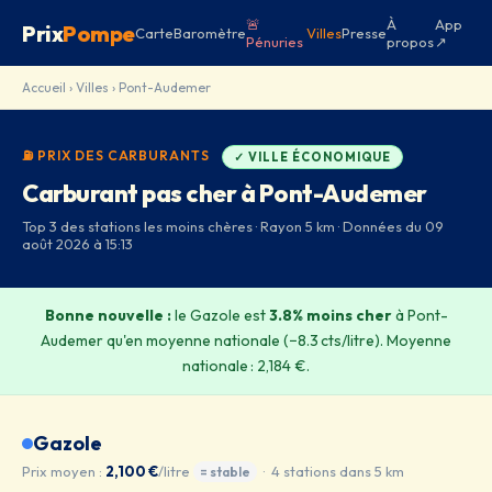
🚨
À
App
Prix
Pompe
Carte
Baromètre
Villes
Presse
Pénuries
propos
↗
Accueil
›
Villes
› Pont-Audemer
⛽ PRIX DES CARBURANTS
✓ VILLE ÉCONOMIQUE
Carburant pas cher à Pont-Audemer
Top 3 des stations les moins chères · Rayon 5 km · Données du 09
août 2026 à 15:13
Bonne nouvelle :
le Gazole est
3.8% moins cher
à Pont-
Audemer qu'en moyenne nationale (−8.3 cts/litre). Moyenne
nationale : 2,184 €.
Gazole
Prix moyen :
2,100 €
/litre
· 4 stations dans 5 km
= stable