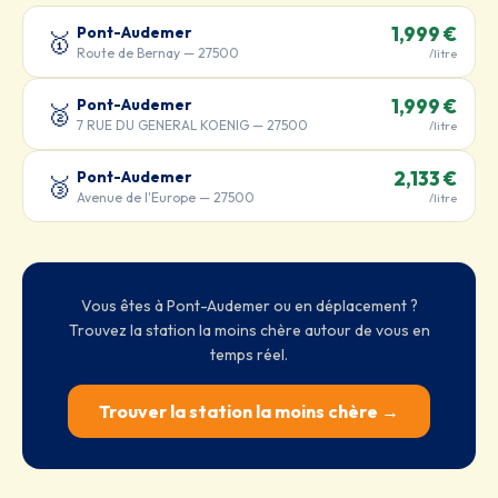
Pont-Audemer
1,999 €
🥇
Route de Bernay — 27500
/litre
Pont-Audemer
1,999 €
🥈
7 RUE DU GENERAL KOENIG — 27500
/litre
Pont-Audemer
2,133 €
🥉
Avenue de l'Europe — 27500
/litre
Vous êtes à Pont-Audemer ou en déplacement ?
Trouvez la station la moins chère autour de vous en
temps réel.
Trouver la station la moins chère →