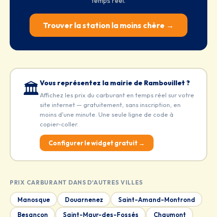
temps réel.
Trouver la station la moins chère →
Vous représentez la mairie de Rambouillet ?
🏛️
Affichez les prix du carburant en temps réel sur votre
site internet — gratuitement, sans inscription, en
moins d'une minute. Une seule ligne de code à
copier-coller.
Configurer le widget gratuit →
PRIX CARBURANT DANS D'AUTRES VILLES
Manosque
Douarnenez
Saint-Amand-Montrond
Besançon
Saint-Maur-des-Fossés
Chaumont