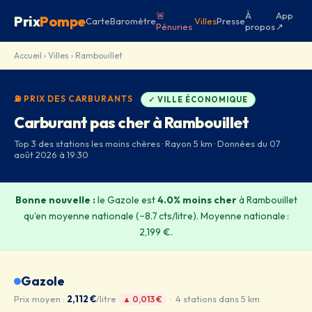
🚨
À
App
Prix
Pompe
Carte
Baromètre
Villes
Presse
Pénuries
propos
↗
Accueil
›
Villes
› Rambouillet
⛽ PRIX DES CARBURANTS
✓ VILLE ÉCONOMIQUE
Carburant pas cher à Rambouillet
Top 3 des stations les moins chères · Rayon 5 km · Données du 07
août 2026 à 19:30
Bonne nouvelle :
le Gazole est
4.0% moins cher
à Rambouillet
qu'en moyenne nationale (−8.7 cts/litre). Moyenne nationale :
2,199 €.
Gazole
Prix moyen :
2,112 €
/litre
· 4 stations dans 5 km
▲ 0,013 €