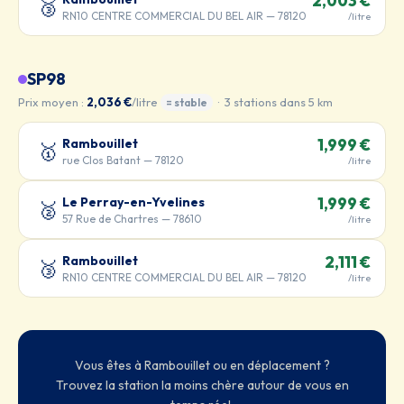
2,003 €
🥉
RN10 CENTRE COMMERCIAL DU BEL AIR — 78120
/litre
SP98
Prix moyen :
2,036 €
/litre
· 3 stations dans 5 km
= stable
Rambouillet
1,999 €
🥇
rue Clos Batant — 78120
/litre
Le Perray-en-Yvelines
1,999 €
🥈
57 Rue de Chartres — 78610
/litre
Rambouillet
2,111 €
🥉
RN10 CENTRE COMMERCIAL DU BEL AIR — 78120
/litre
Vous êtes à Rambouillet ou en déplacement ?
Trouvez la station la moins chère autour de vous en