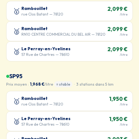
Rambouillet
2,099 €
🥇
rue Clos Batant — 78120
/litre
Rambouillet
2,099 €
🥈
RN10 CENTRE COMMERCIAL DU BEL AIR — 78120
/litre
Le Perray-en-Yvelines
2,099 €
🥉
57 Rue de Chartres — 78610
/litre
SP95
Prix moyen :
1,968 €
/litre
· 3 stations dans 5 km
= stable
Rambouillet
1,950 €
🥇
rue Clos Batant — 78120
/litre
Le Perray-en-Yvelines
1,950 €
🥈
57 Rue de Chartres — 78610
/litre
Rambouillet