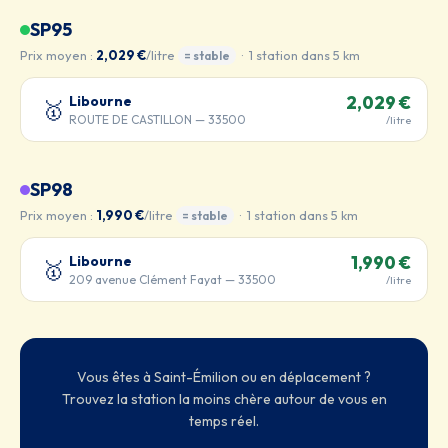
SP95
Prix moyen :
2,029 €
/litre
· 1 station dans 5 km
= stable
Libourne
2,029 €
🥇
ROUTE DE CASTILLON — 33500
/litre
SP98
Prix moyen :
1,990 €
/litre
· 1 station dans 5 km
= stable
Libourne
1,990 €
🥇
209 avenue Clément Fayat — 33500
/litre
Vous êtes à Saint-Émilion ou en déplacement ?
Trouvez la station la moins chère autour de vous en
temps réel.