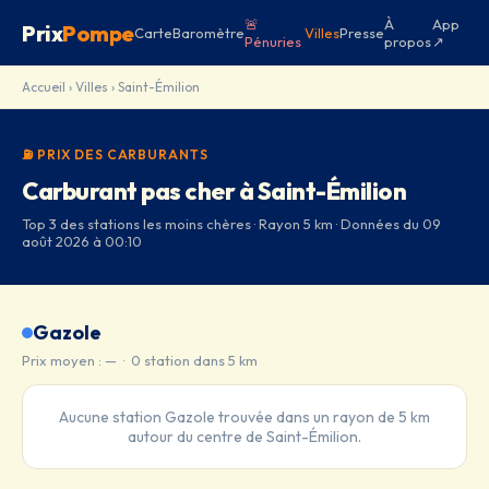
🚨
À
App
Prix
Pompe
Carte
Baromètre
Villes
Presse
Pénuries
propos
↗
Accueil
›
Villes
› Saint-Émilion
⛽ PRIX DES CARBURANTS
Carburant pas cher à Saint-Émilion
Top 3 des stations les moins chères · Rayon 5 km · Données du 09
août 2026 à 00:10
Gazole
Prix moyen : — · 0 station dans 5 km
Aucune station Gazole trouvée dans un rayon de 5 km
autour du centre de Saint-Émilion.