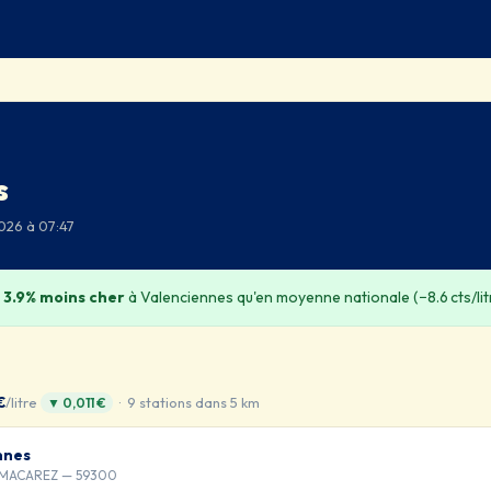
s
2026 à 07:47
t
3.9% moins cher
à Valenciennes qu'en moyenne nationale (−8.6 cts/litr
€
/litre
· 9 stations dans 5 km
▼ 0,011 €
nnes
. MACAREZ — 59300