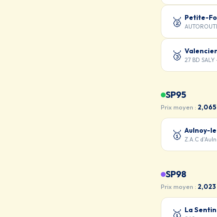
Petite-Fo
🥈
AUTOROUTE 
Valencie
🥉
27 BD SALY
SP95
Prix moyen :
2,065
Aulnoy-l
🥇
Z.A.C d'Aul
SP98
Prix moyen :
2,023
La Sentin
🥇