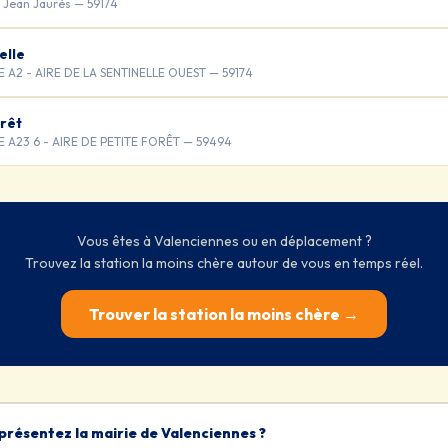
 Jean Jaurès — 59174
elle
A2 - AIRE DE LA SENTINELLE OUEST — 59174
rêt
A23 6 - AIRE DE PETITE FORÊT — 59494
Vous êtes à Valenciennes ou en déplacement ?
Trouvez la station la moins chère autour de vous en temps réel.
Trouver la station la moins chère →
présentez la mairie de Valenciennes ?