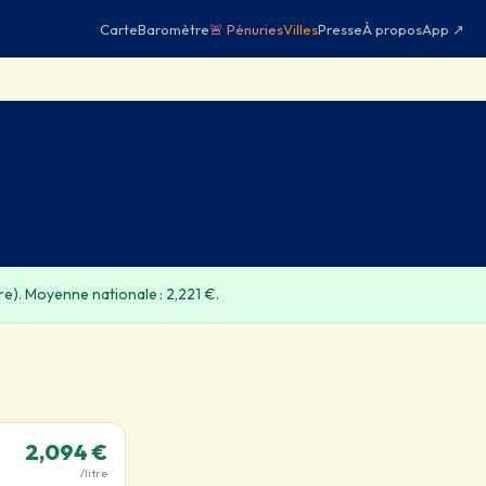
Carte
Baromètre
🚨 Pénuries
Villes
Presse
À propos
App ↗
e). Moyenne nationale : 2,221 €.
2,094 €
/litre