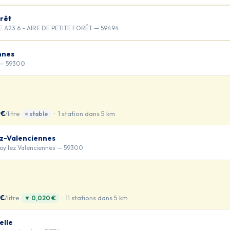
rêt
A23 6 - AIRE DE PETITE FORÊT — 59494
nnes
 — 59300
 €
/litre
· 1 station dans 5 km
= stable
ez-Valenciennes
noy lez Valenciennes — 59300
 €
/litre
· 11 stations dans 5 km
▼ 0,020 €
elle