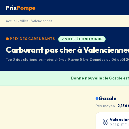
Prix
Pompe
Accueil
›
Villes
› Valenciennes
⛽ PRIX DES CARBURANTS
✓ VILLE ÉCONOMIQUE
Carburant pas cher à Valencienne
Top 3 des stations les moins chères · Rayon 5 km · Données du 06 août 
Bonne nouvelle :
le Gazole es
Gazole
Prix moyen :
2,136 
Valencie
🥇
9-12 RUE E