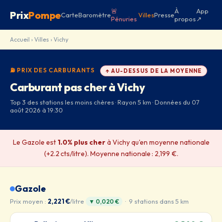
🚨
À
App
Prix
Pompe
Carte
Baromètre
Villes
Presse
Pénuries
propos
↗
Accueil
›
Villes
› Vichy
⛽ PRIX DES CARBURANTS
↑ AU-DESSUS DE LA MOYENNE
Carburant pas cher à Vichy
Top 3 des stations les moins chères · Rayon 5 km · Données du 07
août 2026 à 19:30
Le Gazole est
1.0% plus cher
à Vichy qu'en moyenne nationale
(+2.2 cts/litre). Moyenne nationale : 2,199 €.
Gazole
Prix moyen :
2,221 €
/litre
· 9 stations dans 5 km
▼ 0,020 €