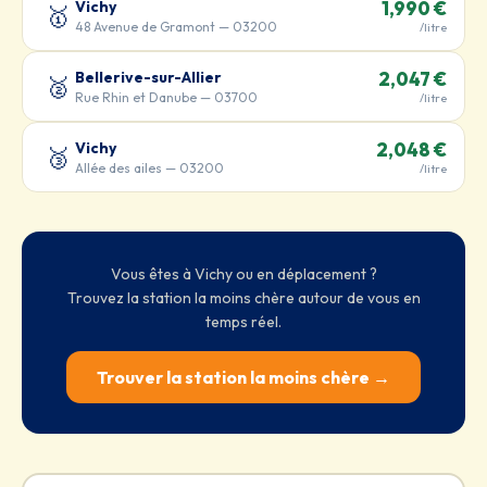
Vichy
1,990 €
🥇
48 Avenue de Gramont — 03200
/litre
Bellerive-sur-Allier
2,047 €
🥈
Rue Rhin et Danube — 03700
/litre
Vichy
2,048 €
🥉
Allée des ailes — 03200
/litre
Vous êtes à Vichy ou en déplacement ?
Trouvez la station la moins chère autour de vous en
temps réel.
Trouver la station la moins chère →