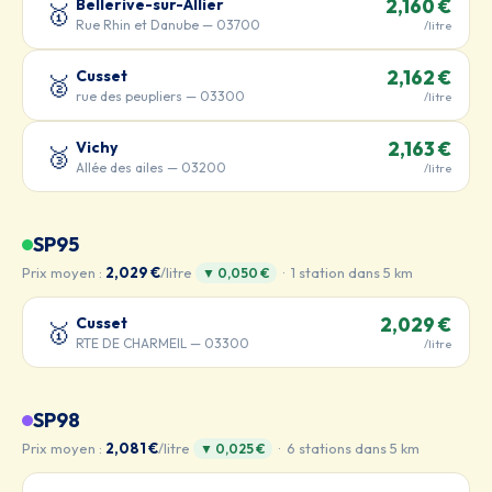
Bellerive-sur-Allier
2,160 €
🥇
Rue Rhin et Danube — 03700
/litre
Cusset
2,162 €
🥈
rue des peupliers — 03300
/litre
Vichy
2,163 €
🥉
Allée des ailes — 03200
/litre
SP95
Prix moyen :
2,029 €
/litre
· 1 station dans 5 km
▼ 0,050 €
Cusset
2,029 €
🥇
RTE DE CHARMEIL — 03300
/litre
SP98
Prix moyen :
2,081 €
/litre
· 6 stations dans 5 km
▼ 0,025 €