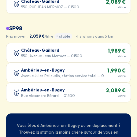
Château-Gaillard
2,089 €
🥉
550, RUE JEAN MERMOZ — 01500
/litre
SP98
Prix moyen :
2,059 €
/litre
· 4 stations dans 5 km
= stable
Château-Gaillard
1,989 €
🥇
550, Avenue Jean Mermoz — 01500
/litre
Ambérieu-en-Bugey
1,990 €
🥈
Avenue Jules Pellaudin, station service total — 01500
/litre
Ambérieu-en-Bugey
2,089 €
🥉
Rue Alexandre Bérard — 01500
/litre
Vous êtes à Ambérieu-en-Bugey ou en déplacement ?
Trouvez la station la moins chère autour de vous en