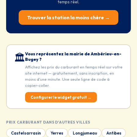
temps réel.
Trouver la station la moins chère →
Vous représentez la mairie de Ambérieu-en-
🏛️
Bugey ?
Affichez les prix du carburant en temps réel sur votre
site internet — gratuitement, sans inscription, en
moins d'une minute. Une seule ligne de code à
copier-coller.
Configurer le widget gratuit →
PRIX CARBURANT DANS D'AUTRES VILLES
Castelsarrasin
Yerres
Longjumeau
Antibes