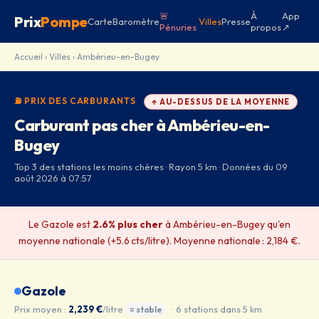
🚨
À
App
Prix
Pompe
Carte
Baromètre
Villes
Presse
Pénuries
propos
↗
Accueil
›
Villes
› Ambérieu-en-Bugey
⛽ PRIX DES CARBURANTS
↑ AU-DESSUS DE LA MOYENNE
Carburant pas cher à Ambérieu-en-
Bugey
Top 3 des stations les moins chères · Rayon 5 km · Données du 09
août 2026 à 07:57
Le Gazole est
2.6% plus cher
à Ambérieu-en-Bugey qu'en
moyenne nationale (+5.6 cts/litre). Moyenne nationale : 2,184 €.
Gazole
Prix moyen :
2,239 €
/litre
· 6 stations dans 5 km
= stable