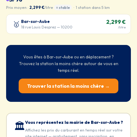
Prix moyen :
2,299 €
/litre
· 1 station dans 5 km
= stable
Bar-sur-Aube
2,299 €
🥇
18 rue Louis Desprez — 10200
/litre
Vous êtes à Bar-sur-Aube ou en déplacement ?
Trouvez la station la moins chère autour de vous en
temps réel.
Trouver la station la moins chère →
Vous représentez la mairie de Bar-sur-Aube ?
🏛️
Affichez les prix du carburant en temps réel sur votre
site internet — gratuitement, sans inscription, en