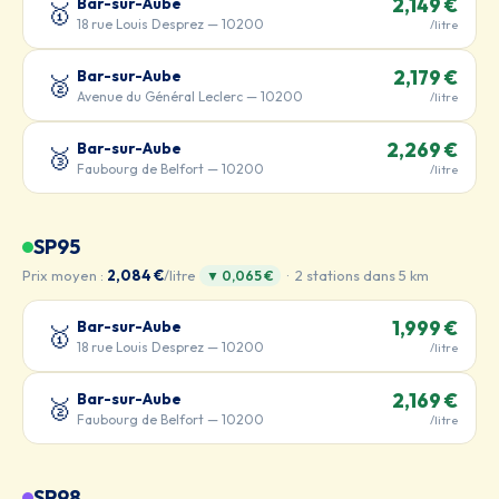
Bar-sur-Aube
2,149 €
🥇
18 rue Louis Desprez — 10200
/litre
Bar-sur-Aube
2,179 €
🥈
Avenue du Général Leclerc — 10200
/litre
Bar-sur-Aube
2,269 €
🥉
Faubourg de Belfort — 10200
/litre
SP95
Prix moyen :
2,084 €
/litre
· 2 stations dans 5 km
▼ 0,065 €
Bar-sur-Aube
1,999 €
🥇
18 rue Louis Desprez — 10200
/litre
Bar-sur-Aube
2,169 €
🥈
Faubourg de Belfort — 10200
/litre
SP98