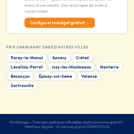
moins d'une minute. Une seule ligne de code à
copier-coller.
Configurer le widget gratuit →
PRIX CARBURANT DANS D'AUTRES VILLES
Paray-le-Monial
Annecy
Créteil
Levallois-Perret
Issy-les-Moulineaux
Nanterre
Besançon
Épinay-sur-Seine
Valence
Sartrouville
PrixPompe — Données publiques officielles (data.economie.gouv.fr) ·
Mentions légales
· Un service gratuit
DOMOVOLTA