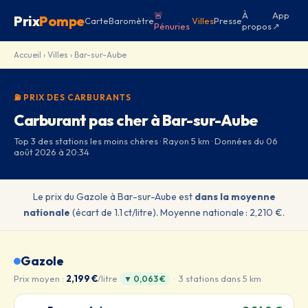
🚨
À
App
Prix
Pompe
Carte
Baromètre
Villes
Presse
Pénuries
propos
↗
Accueil
›
Villes
› Bar-sur-Aube
⛽ PRIX DES CARBURANTS
Carburant pas cher à Bar-sur-Aube
Top 3 des stations les moins chères · Rayon 5 km · Données du 06
août 2026 à 20:34
Le prix du Gazole à Bar-sur-Aube est
dans la moyenne
nationale
(écart de 1.1 ct/litre). Moyenne nationale : 2,210 €.
Gazole
Prix moyen :
2,199 €
/litre
· 3 stations dans 5 km
▼ 0,063 €