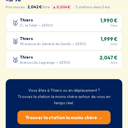
Prix moyen :
2,042 €
/litre
· 5 stations dans 5 km
▲ 0,004 €
Thiers
1,990 €
🥇
Z.i. le Felet — 63300
/litre
Thiers
1,999 €
🥈
38 avenue du Général de Gaulle — 63300
/litre
Thiers
2,047 €
🥉
Avenue Léo Lagrange — 63300
/litre
Vous êtes à Thiers ou en déplacement ?
Trouvez la station la moins chère autour de vous en
temps réel.
Trouver la station la moins chère →