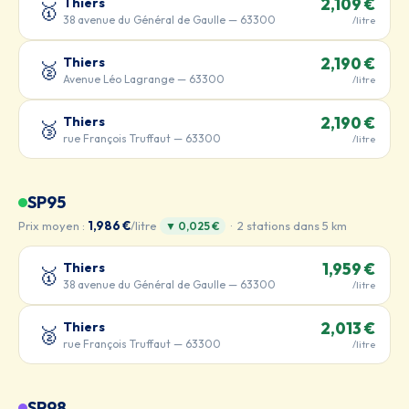
Thiers
2,109 €
🥇
38 avenue du Général de Gaulle — 63300
/litre
Thiers
2,190 €
🥈
Avenue Léo Lagrange — 63300
/litre
Thiers
2,190 €
🥉
rue François Truffaut — 63300
/litre
SP95
Prix moyen :
1,986 €
/litre
· 2 stations dans 5 km
▼ 0,025 €
Thiers
1,959 €
🥇
38 avenue du Général de Gaulle — 63300
/litre
Thiers
2,013 €
🥈
rue François Truffaut — 63300
/litre
SP98