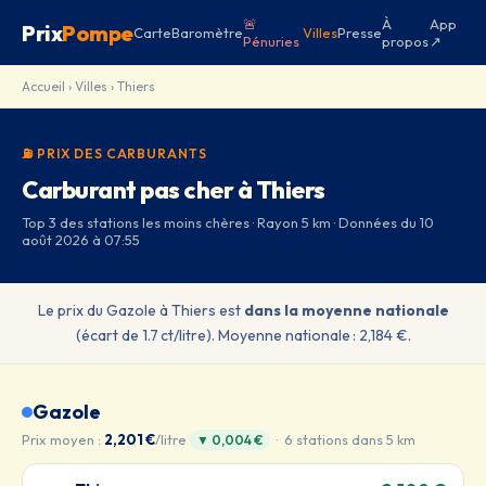
🚨
À
App
Prix
Pompe
Carte
Baromètre
Villes
Presse
Pénuries
propos
↗
Accueil
›
Villes
› Thiers
⛽ PRIX DES CARBURANTS
Carburant pas cher à Thiers
Top 3 des stations les moins chères · Rayon 5 km · Données du 10
août 2026 à 07:55
Le prix du Gazole à Thiers est
dans la moyenne nationale
(écart de 1.7 ct/litre). Moyenne nationale : 2,184 €.
Gazole
Prix moyen :
2,201 €
/litre
· 6 stations dans 5 km
▼ 0,004 €