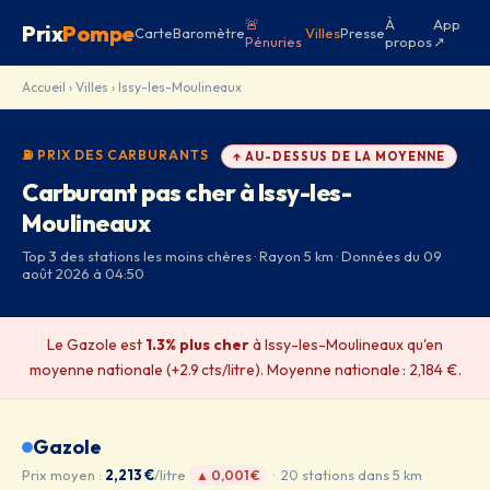
🚨
À
App
Prix
Pompe
Carte
Baromètre
Villes
Presse
Pénuries
propos
↗
Accueil
›
Villes
› Issy-les-Moulineaux
⛽ PRIX DES CARBURANTS
↑ AU-DESSUS DE LA MOYENNE
Carburant pas cher à Issy-les-
Moulineaux
Top 3 des stations les moins chères · Rayon 5 km · Données du 09
août 2026 à 04:50
Le Gazole est
1.3% plus cher
à Issy-les-Moulineaux qu'en
moyenne nationale (+2.9 cts/litre). Moyenne nationale : 2,184 €.
Gazole
Prix moyen :
2,213 €
/litre
· 20 stations dans 5 km
▲ 0,001 €