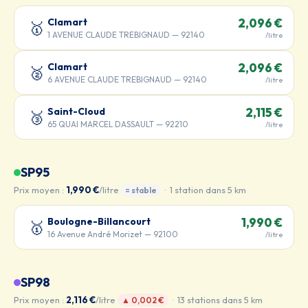
Clamart
2,096 €
🥇
1 AVENUE CLAUDE TREBIGNAUD — 92140
/litre
Clamart
2,096 €
🥈
6 AVENUE CLAUDE TREBIGNAUD — 92140
/litre
Saint-Cloud
2,115 €
🥉
65 QUAI MARCEL DASSAULT — 92210
/litre
SP95
Prix moyen :
1,990 €
/litre
· 1 station dans 5 km
= stable
Boulogne-Billancourt
1,990 €
🥇
16 Avenue André Morizet — 92100
/litre
SP98
Prix moyen :
2,116 €
/litre
· 13 stations dans 5 km
▲ 0,002 €