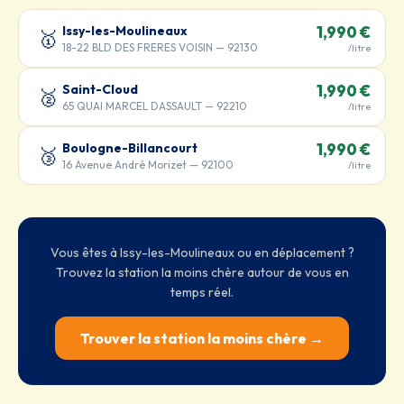
Issy-les-Moulineaux
1,990 €
🥇
18-22 BLD DES FRERES VOISIN — 92130
/litre
Saint-Cloud
1,990 €
🥈
65 QUAI MARCEL DASSAULT — 92210
/litre
Boulogne-Billancourt
1,990 €
🥉
16 Avenue André Morizet — 92100
/litre
Vous êtes à Issy-les-Moulineaux ou en déplacement ?
Trouvez la station la moins chère autour de vous en
temps réel.
Trouver la station la moins chère →