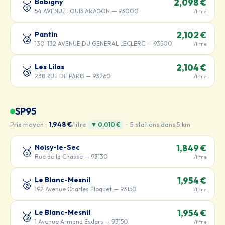
Bobigny
2,098 €
🥇
54 AVENUE LOUIS ARAGON — 93000
/litre
Pantin
2,102 €
🥈
130-132 AVENUE DU GENERAL LECLERC — 93500
/litre
Les Lilas
2,104 €
🥉
238 RUE DE PARIS — 93260
/litre
SP95
Prix moyen :
1,948 €
/litre
· 5 stations dans 5 km
▼ 0,010 €
Noisy-le-Sec
1,849 €
🥇
Rue de la Chasse — 93130
/litre
Le Blanc-Mesnil
1,954 €
🥈
192 Avenue Charles Floquet — 93150
/litre
Le Blanc-Mesnil
1,954 €
🥉
1 Avenue Armand Esders — 93150
/litre