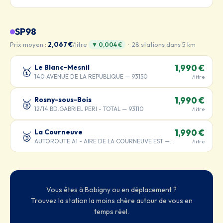
SP98
Prix moyen :
2,067 €
/litre
· 28 stations dans 5 km
▼ 0,004 €
Le Blanc-Mesnil
1,990 €
🥇
140 AVENUE DE LA REPUBLIQUE — 93150
/litre
Rosny-sous-Bois
1,990 €
🥈
12/14 BD.GABRIEL PERI - TOTAL — 93110
/litre
La Courneuve
1,990 €
🥉
AUTOROUTE A1 - AIRE DE LA COURNEUVE EST — 93120
/litre
Vous êtes à Bobigny ou en déplacement ?
Trouvez la station la moins chère autour de vous en
temps réel.