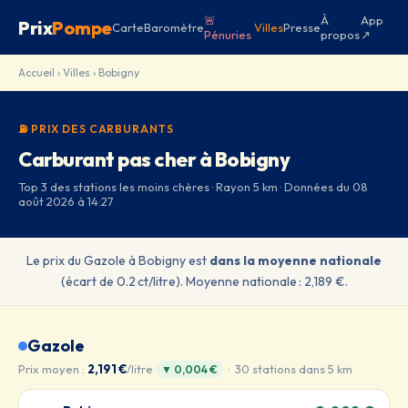
🚨
À
App
Prix
Pompe
Carte
Baromètre
Villes
Presse
Pénuries
propos
↗
Accueil
›
Villes
› Bobigny
⛽ PRIX DES CARBURANTS
Carburant pas cher à Bobigny
Top 3 des stations les moins chères · Rayon 5 km · Données du 08
août 2026 à 14:27
Le prix du Gazole à Bobigny est
dans la moyenne nationale
(écart de 0.2 ct/litre). Moyenne nationale : 2,189 €.
Gazole
Prix moyen :
2,191 €
/litre
· 30 stations dans 5 km
▼ 0,004 €