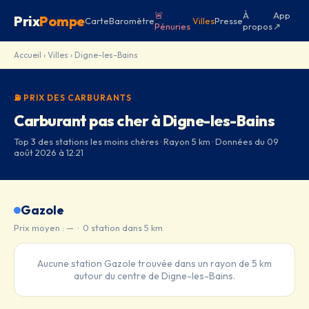
🚨
À
App
Prix
Pompe
Carte
Baromètre
Villes
Presse
Pénuries
propos
↗
Accueil
›
Villes
› Digne-les-Bains
⛽ PRIX DES CARBURANTS
Carburant pas cher à Digne-les-Bains
Top 3 des stations les moins chères · Rayon 5 km · Données du 09
août 2026 à 12:21
Gazole
Prix moyen : — · 0 station dans 5 km
Aucune station Gazole trouvée dans un rayon de 5 km
autour du centre de Digne-les-Bains.