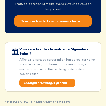
Trouvez la station la moins chère autour de vous en
temps réel.
Trouver la station la moins chère →
Vous représentez la mairie de Digne-les-
🏛️
Bains ?
Affichez les prix du carburant en temps réel sur votre
site internet — gratuitement, sans inscription, en
moins d'une minute. Une seule ligne de code à
copier-coller.
Configurer le widget gratuit →
PRIX CARBURANT DANS D'AUTRES VILLES