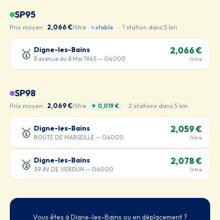
SP95
Prix moyen :
2,066 €
/litre
· 1 station dans 5 km
= stable
Digne-les-Bains
2,066 €
🥇
8 avenue du 8 Mai 1945 — 04000
/litre
SP98
Prix moyen :
2,069 €
/litre
· 2 stations dans 5 km
▼ 0,019 €
Digne-les-Bains
2,059 €
🥇
ROUTE DE MARSEILLE — 04000
/litre
Digne-les-Bains
2,078 €
🥈
39 AV DE VERDUN — 04000
/litre
Vous êtes à Digne-les-Bains ou en déplacement ?