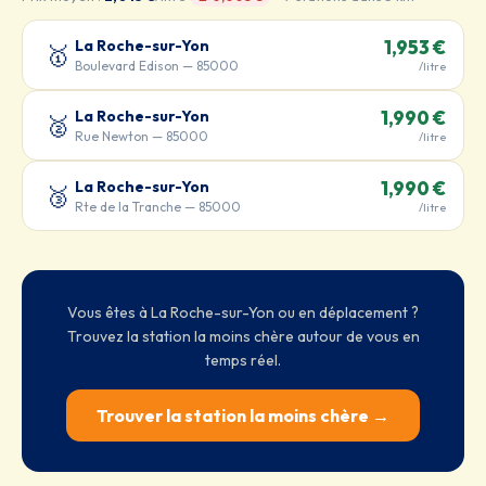
La Roche-sur-Yon
1,953 €
🥇
Boulevard Edison — 85000
/litre
La Roche-sur-Yon
1,990 €
🥈
Rue Newton — 85000
/litre
La Roche-sur-Yon
1,990 €
🥉
Rte de la Tranche — 85000
/litre
Vous êtes à La Roche-sur-Yon ou en déplacement ?
Trouvez la station la moins chère autour de vous en
temps réel.
Trouver la station la moins chère →