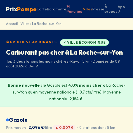
🚨
À
App
Prix
Pompe
Carte
Baromètre
Villes
Presse
Pénuries
propos
↗
Accueil
›
Villes
› La Roche-sur-Yon
⛽ PRIX DES CARBURANTS
✓ VILLE ÉCONOMIQUE
Carburant pas cher à La Roche-sur-Yon
Top 3 des stations les moins chères · Rayon 5 km · Données du 09
août 2026 à 04:19
Bonne nouvelle :
le Gazole est
4.0% moins cher
à La Roche-
sur-Yon qu'en moyenne nationale (−8.7 cts/litre). Moyenne
nationale : 2,184 €.
Gazole
Prix moyen :
2,096 €
/litre
· 9 stations dans 5 km
▲ 0,007 €