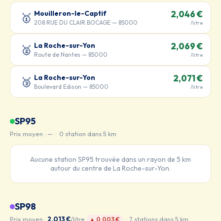
Mouilleron-le-Captif
2,046 €
🥇
208 RUE DU CLAIR BOCAGE — 85000
/litre
La Roche-sur-Yon
2,069 €
🥈
Route de Nantes — 85000
/litre
La Roche-sur-Yon
2,071 €
🥉
Boulevard Edison — 85000
/litre
SP95
Prix moyen : — · 0 station dans 5 km
Aucune station SP95 trouvée dans un rayon de 5 km
autour du centre de La Roche-sur-Yon.
SP98
Prix moyen :
2,013 €
/litre
· 7 stations dans 5 km
▲ 0,003 €