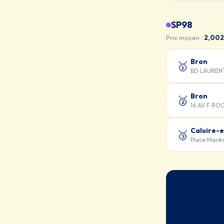
SP98
Prix moyen :
2,002
Bron
🥇
BD LAUREN
Bron
🥈
16 AV F RO
Caluire-e
🥉
Place Maréc