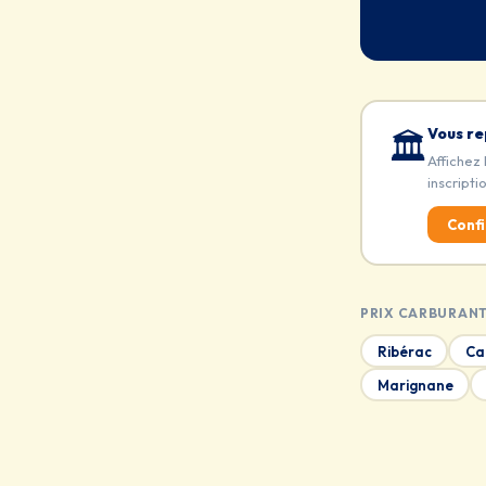
Vous re
🏛️
Affichez 
inscripti
Confi
PRIX CARBURANT
Ribérac
Ca
Marignane