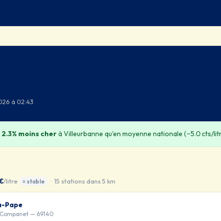
2026 à 02:43
t
2.3% moins cher
à Villeurbanne qu'en moyenne nationale (−5.0 cts/lit
 €
/litre
· 15 stations dans 5 km
= stable
la-Pape
 Companet — 69140