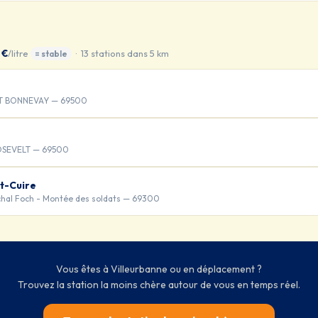
 €
/litre
· 13 stations dans 5 km
= stable
T BONNEVAY — 69500
OSEVELT — 69500
t-Cuire
hal Foch - Montée des soldats — 69300
Vous êtes à Villeurbanne ou en déplacement ?
Trouvez la station la moins chère autour de vous en temps réel.