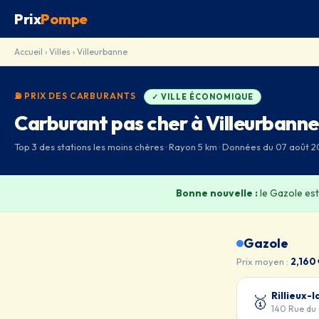
Prix
Pompe
Accueil
›
Villes
› Villeurbanne
⛽ PRIX DES CARBURANTS
✓ VILLE ÉCONOMIQUE
Carburant pas cher à Villeurbanne
Top 3 des stations les moins chères · Rayon 5 km · Données du 07 août 
Bonne nouvelle :
le Gazole es
Gazole
Prix moyen :
2,160
Rillieux-
🥇
140 Rue du