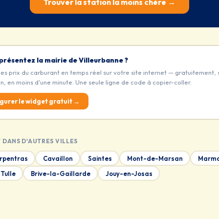
Trouver la station la moins chère →
présentez la mairie de Villeurbanne ?
les prix du carburant en temps réel sur votre site internet — gratuitement, 
on, en moins d'une minute. Une seule ligne de code à copier-coller.
gurer le widget gratuit →
 DANS D'AUTRES VILLES
rpentras
Cavaillon
Saintes
Mont-de-Marsan
Marm
Tulle
Brive-la-Gaillarde
Jouy-en-Josas