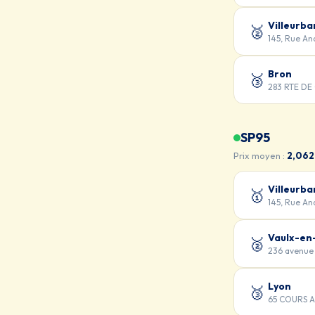
Villeurb
🥈
145, Rue An
Bron
🥉
283 RTE DE
SP95
Prix moyen :
2,062
Villeurb
🥇
145, Rue An
Vaulx-en-
🥈
236 avenue 
Lyon
🥉
65 COURS 