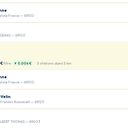
anne
atole France — 69100
 GENAS — 69100
 €
/litre
· 5 stations dans 5 km
▼ 0,006 €
anne
atole France — 69100
Velin
Franklin Roosevelt — 69120
ALBERT THOMAS — 69003