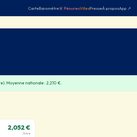
Carte
Baromètre
🚨 Pénuries
Villes
Presse
À propos
App ↗
re). Moyenne nationale : 2,210 €.
2,052 €
/litre