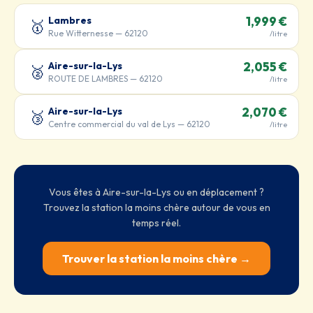
Lambres
1,999 €
🥇
Rue Witternesse — 62120
/litre
Aire-sur-la-Lys
2,055 €
🥈
ROUTE DE LAMBRES — 62120
/litre
Aire-sur-la-Lys
2,070 €
🥉
Centre commercial du val de Lys — 62120
/litre
Vous êtes à Aire-sur-la-Lys ou en déplacement ?
Trouvez la station la moins chère autour de vous en
temps réel.
Trouver la station la moins chère →