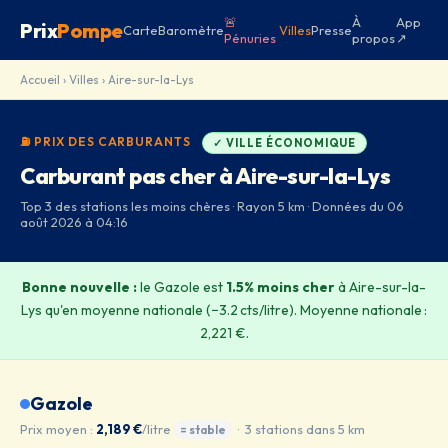
🚨
À
App
Prix
Pompe
Carte
Baromètre
Villes
Presse
Pénuries
propos
↗
Accueil
›
Villes
› Aire-sur-la-Lys
⛽ PRIX DES CARBURANTS
✓ VILLE ÉCONOMIQUE
Carburant pas cher à Aire-sur-la-Lys
Top 3 des stations les moins chères · Rayon 5 km · Données du 06
août 2026 à 04:16
Bonne nouvelle :
le Gazole est
1.5% moins cher
à Aire-sur-la-
Lys qu'en moyenne nationale (−3.2 cts/litre). Moyenne nationale :
2,221 €.
Gazole
Prix moyen :
2,189 €
/litre
· 3 stations dans 5 km
= stable