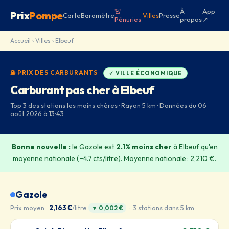
🚨
À
App
Prix
Pompe
Carte
Baromètre
Villes
Presse
Pénuries
propos
↗
Accueil
›
Villes
› Elbeuf
⛽ PRIX DES CARBURANTS
✓ VILLE ÉCONOMIQUE
Carburant pas cher à Elbeuf
Top 3 des stations les moins chères · Rayon 5 km · Données du 06
août 2026 à 13:43
Bonne nouvelle :
le Gazole est
2.1% moins cher
à Elbeuf qu'en
moyenne nationale (−4.7 cts/litre). Moyenne nationale : 2,210 €.
Gazole
Prix moyen :
2,163 €
/litre
· 3 stations dans 5 km
▼ 0,002 €