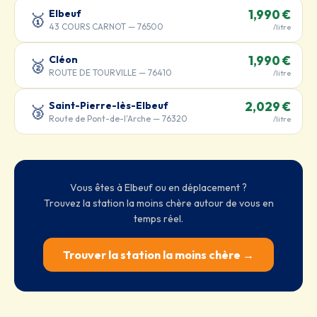
Elbeuf
1,990 €
🥇
43 COURS CARNOT — 76500
/litre
Cléon
1,990 €
🥈
ROUTE DE TOURVILLE — 76410
/litre
Saint-Pierre-lès-Elbeuf
2,029 €
🥉
Route de Pont-de-l'Arche — 76320
/litre
Vous êtes à Elbeuf ou en déplacement ?
Trouvez la station la moins chère autour de vous en
temps réel.
Trouver la station la moins chère →