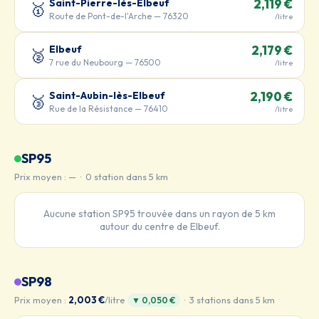
Saint-Pierre-lès-Elbeuf
2,119 €
🥇
Route de Pont-de-l'Arche — 76320
/litre
Elbeuf
2,179 €
🥈
7 rue du Neubourg — 76500
/litre
Saint-Aubin-lès-Elbeuf
2,190 €
🥉
Rue de la Résistance — 76410
/litre
SP95
Prix moyen : — · 0 station dans 5 km
Aucune station SP95 trouvée dans un rayon de 5 km
autour du centre de Elbeuf.
SP98
Prix moyen :
2,003 €
/litre
· 3 stations dans 5 km
▼ 0,050 €