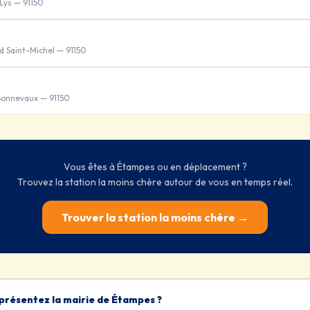
Lys — 91150
d Saint-Michel — 91150
Bonnevaux — 91150
Vous êtes à Étampes ou en déplacement ?
Trouvez la station la moins chère autour de vous en temps réel.
Trouver la station la moins chère →
présentez la mairie de Étampes ?