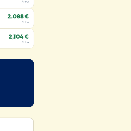
/litre
2,088 €
/litre
2,104 €
/litre