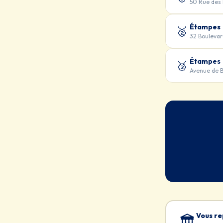
50 Rue des 
Étampes
🥈
32 Boulevar
Étampes
🥉
Avenue de 
Vous re
🏛️