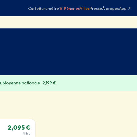
Carte
Baromètre
🚨 Pénuries
Villes
Presse
À propos
App ↗
. Moyenne nationale : 2,199 €.
2,095 €
/litre