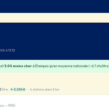
026 à 13:32
est
3.0% moins cher
à Étampes qu'en moyenne nationale (−6.7 cts/litre)
€
/litre
· 4 stations dans 5 km
▼ 0,050 €
Lys — 91150