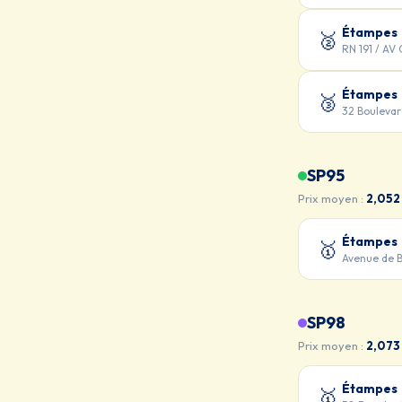
Étampes
🥈
RN 191 / A
Étampes
🥉
32 Boulevar
SP95
Prix moyen :
2,052
Étampes
🥇
Avenue de 
SP98
Prix moyen :
2,073
Étampes
🥇