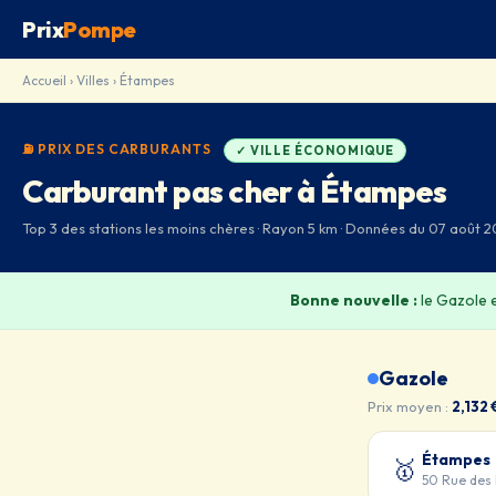
Prix
Pompe
Accueil
›
Villes
› Étampes
⛽ PRIX DES CARBURANTS
✓ VILLE ÉCONOMIQUE
Carburant pas cher à Étampes
Top 3 des stations les moins chères · Rayon 5 km · Données du 07 août 2
Bonne nouvelle :
le Gazole 
Gazole
Prix moyen :
2,132 
Étampes
🥇
50 Rue des 