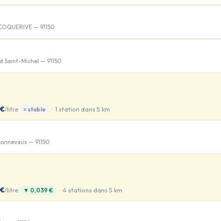
V COQUERIVE — 91150
d Saint-Michel — 91150
 €
/litre
· 1 station dans 5 km
= stable
Bonnevaux — 91150
 €
/litre
· 4 stations dans 5 km
▼ 0,039 €