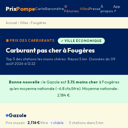
🚨
À
App
Prix
Pompe
Carte
Baromètre
Villes
Presse
Pénuries
propos
↗
Accueil
›
Villes
› Fougères
⛽ PRIX DES CARBURANTS
✓ VILLE ÉCONOMIQUE
Carburant pas cher à Fougères
Top 3 des stations les moins chères · Rayon 5 km · Données du 09
août 2026 à 12:22
Bonne nouvelle :
le Gazole est
3.1% moins cher
à Fougères
qu'en moyenne nationale (−6.8 cts/litre). Moyenne nationale :
2,184 €.
Gazole
Prix moyen :
2,116 €
/litre
· 5 stations dans 5 km
= stable