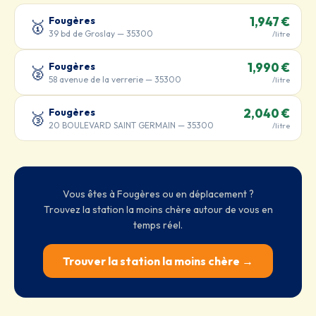
Fougères
1,947 €
🥇
39 bd de Groslay — 35300
/litre
Fougères
1,990 €
🥈
58 avenue de la verrerie — 35300
/litre
Fougères
2,040 €
🥉
20 BOULEVARD SAINT GERMAIN — 35300
/litre
Vous êtes à Fougères ou en déplacement ?
Trouvez la station la moins chère autour de vous en
temps réel.
Trouver la station la moins chère →