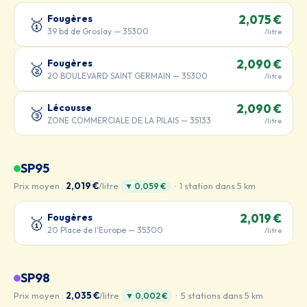
Fougères
2,075 €
🥇
39 bd de Groslay — 35300
/litre
Fougères
2,090 €
🥈
20 BOULEVARD SAINT GERMAIN — 35300
/litre
Lécousse
2,090 €
🥉
ZONE COMMERCIALE DE LA PILAIS — 35133
/litre
SP95
Prix moyen :
2,019 €
/litre
· 1 station dans 5 km
▼ 0,059 €
Fougères
2,019 €
🥇
20 Place de l'Europe — 35300
/litre
SP98
Prix moyen :
2,035 €
/litre
· 5 stations dans 5 km
▼ 0,002 €