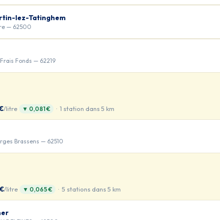
rtin-lez-Tatinghem
fre — 62500
Frais Fonds — 62219
 €
/litre
· 1 station dans 5 km
▼ 0,081 €
rges Brassens — 62510
 €
/litre
· 5 stations dans 5 km
▼ 0,065 €
mer