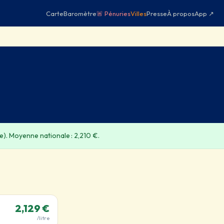
Carte
Baromètre
🚨 Pénuries
Villes
Presse
À propos
App ↗
e). Moyenne nationale : 2,210 €.
2,129 €
/litre