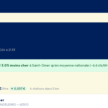
026 à 21:33
t
3.0% moins cher
à Saint-Omer qu'en moyenne nationale (−6.6 cts/litr
€
/litre
· 4 stations dans 5 km
▼ 0,057 €
mer
 MADELEINES — 62500