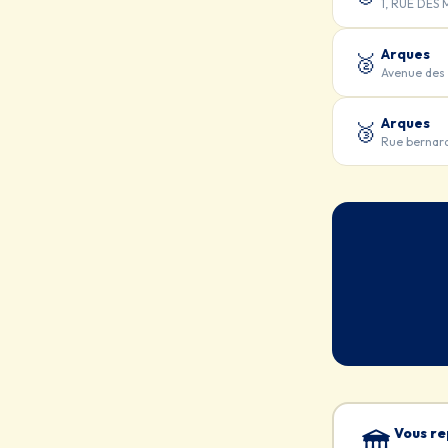
1, RUE DES
Arques
🥈
Avenue des 
Arques
🥉
Rue berna
Vous re
🏛️