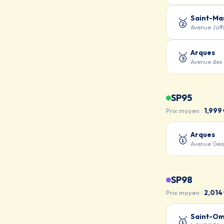
Saint-Ma
🥈
Avenue Jof
Arques
🥉
Avenue des 
SP95
Prix moyen :
1,999
Arques
🥇
Avenue Geo
SP98
Prix moyen :
2,014
Saint-O
🥇