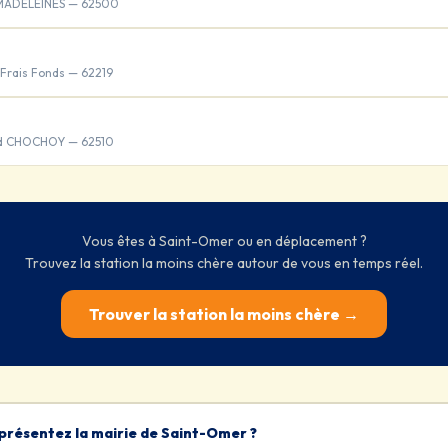
 MADELEINES — 62500
Frais Fonds — 62219
rd CHOCHOY — 62510
Vous êtes à Saint-Omer ou en déplacement ?
Trouvez la station la moins chère autour de vous en temps réel.
Trouver la station la moins chère →
présentez la mairie de Saint-Omer ?