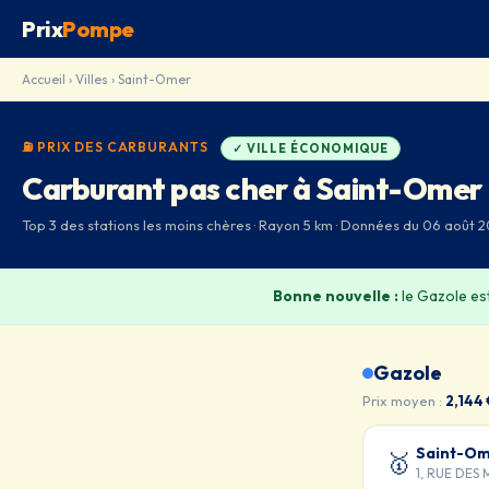
Prix
Pompe
Accueil
›
Villes
› Saint-Omer
⛽ PRIX DES CARBURANTS
✓ VILLE ÉCONOMIQUE
Carburant pas cher à Saint-Omer
Top 3 des stations les moins chères · Rayon 5 km · Données du 06 août 2
Bonne nouvelle :
le Gazole es
Gazole
Prix moyen :
2,144 
Saint-O
🥇
1, RUE DES