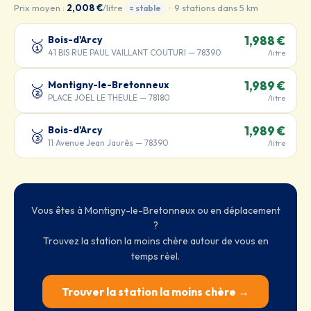
Prix moyen :
2,008 €
/litre
· 9 stations dans 5 km
= stable
Bois-d'Arcy
1,988 €
🥇
41 BIS RUE PAUL VAILLANT COUTURI — 78390
/litre
Montigny-le-Bretonneux
1,989 €
🥈
PLACE JOEL LE THEULE — 78180
/litre
Bois-d'Arcy
1,989 €
🥉
11 Avenue Jean Jaurès — 78390
/litre
Vous êtes à Montigny-le-Bretonneux ou en déplacement
?
Trouvez la station la moins chère autour de vous en
temps réel.
Trouver la station la moins chère →