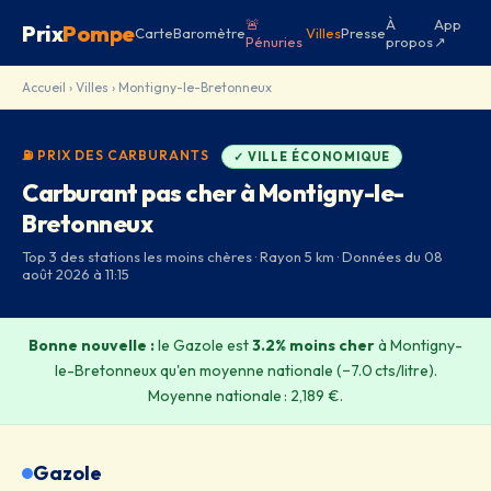
🚨
À
App
Prix
Pompe
Carte
Baromètre
Villes
Presse
Pénuries
propos
↗
Accueil
›
Villes
› Montigny-le-Bretonneux
⛽ PRIX DES CARBURANTS
✓ VILLE ÉCONOMIQUE
Carburant pas cher à Montigny-le-
Bretonneux
Top 3 des stations les moins chères · Rayon 5 km · Données du 08
août 2026 à 11:15
Bonne nouvelle :
le Gazole est
3.2% moins cher
à Montigny-
le-Bretonneux qu'en moyenne nationale (−7.0 cts/litre).
Moyenne nationale : 2,189 €.
Gazole