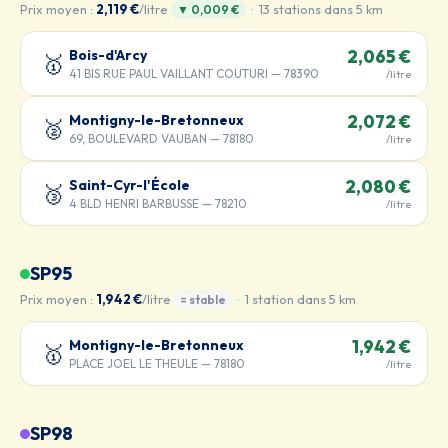
Prix moyen :
2,119 €
/litre
· 13 stations dans 5 km
▼ 0,009 €
Bois-d'Arcy
2,065 €
🥇
41 BIS RUE PAUL VAILLANT COUTURI — 78390
/litre
Montigny-le-Bretonneux
2,072 €
🥈
69, BOULEVARD VAUBAN — 78180
/litre
Saint-Cyr-l'École
2,080 €
🥉
4 BLD HENRI BARBUSSE — 78210
/litre
SP95
Prix moyen :
1,942 €
/litre
· 1 station dans 5 km
= stable
Montigny-le-Bretonneux
1,942 €
🥇
PLACE JOEL LE THEULE — 78180
/litre
SP98