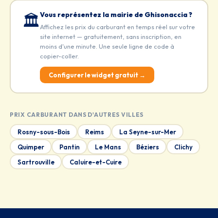
Vous représentez la mairie de Ghisonaccia ?
🏛️
Affichez les prix du carburant en temps réel sur votre
site internet — gratuitement, sans inscription, en
moins d'une minute. Une seule ligne de code à
copier-coller.
Configurer le widget gratuit →
PRIX CARBURANT DANS D'AUTRES VILLES
Rosny-sous-Bois
Reims
La Seyne-sur-Mer
Quimper
Pantin
Le Mans
Béziers
Clichy
Sartrouville
Caluire-et-Cuire