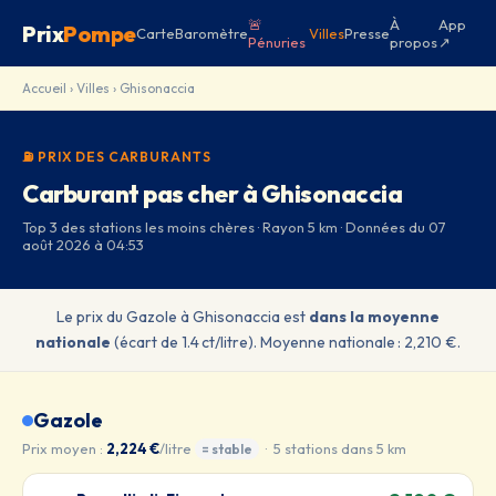
🚨
À
App
Prix
Pompe
Carte
Baromètre
Villes
Presse
Pénuries
propos
↗
Accueil
›
Villes
› Ghisonaccia
⛽ PRIX DES CARBURANTS
Carburant pas cher à Ghisonaccia
Top 3 des stations les moins chères · Rayon 5 km · Données du 07
août 2026 à 04:53
Le prix du Gazole à Ghisonaccia est
dans la moyenne
nationale
(écart de 1.4 ct/litre). Moyenne nationale : 2,210 €.
Gazole
Prix moyen :
2,224 €
/litre
· 5 stations dans 5 km
= stable