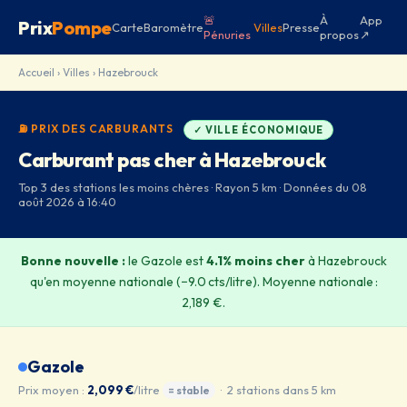
🚨
À
App
Prix
Pompe
Carte
Baromètre
Villes
Presse
Pénuries
propos
↗
Accueil
›
Villes
› Hazebrouck
⛽ PRIX DES CARBURANTS
✓ VILLE ÉCONOMIQUE
Carburant pas cher à Hazebrouck
Top 3 des stations les moins chères · Rayon 5 km · Données du 08
août 2026 à 16:40
Bonne nouvelle :
le Gazole est
4.1% moins cher
à Hazebrouck
qu'en moyenne nationale (−9.0 cts/litre). Moyenne nationale :
2,189 €.
Gazole
Prix moyen :
2,099 €
/litre
· 2 stations dans 5 km
= stable