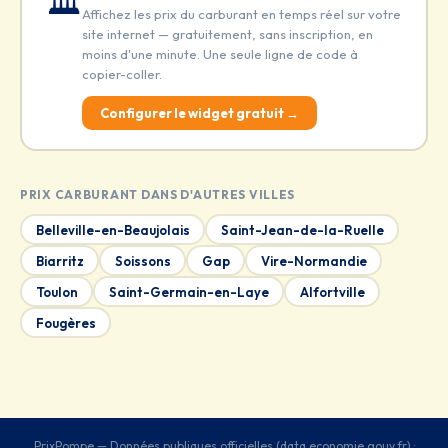
🏛️
Affichez les prix du carburant en temps réel sur votre
site internet — gratuitement, sans inscription, en
moins d'une minute. Une seule ligne de code à
copier-coller.
Configurer le widget gratuit →
PRIX CARBURANT DANS D'AUTRES VILLES
Belleville-en-Beaujolais
Saint-Jean-de-la-Ruelle
Biarritz
Soissons
Gap
Vire-Normandie
Toulon
Saint-Germain-en-Laye
Alfortville
Fougères
PrixPompe — Données publiques officielles (data.economie.gouv.fr) ·