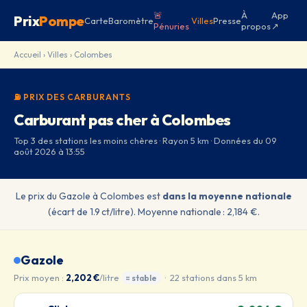
🚨
À
App
Prix
Pompe
Carte
Baromètre
Villes
Presse
Pénuries
propos
↗
Accueil
›
Villes
› Colombes
⛽ PRIX DES CARBURANTS
Carburant pas cher à Colombes
Top 3 des stations les moins chères · Rayon 5 km · Données du 09
août 2026 à 13:55
Le prix du Gazole à Colombes est
dans la moyenne nationale
(écart de 1.9 ct/litre). Moyenne nationale : 2,184 €.
Gazole
Prix moyen :
2,202 €
/litre
· 22 stations dans 5 km
= stable