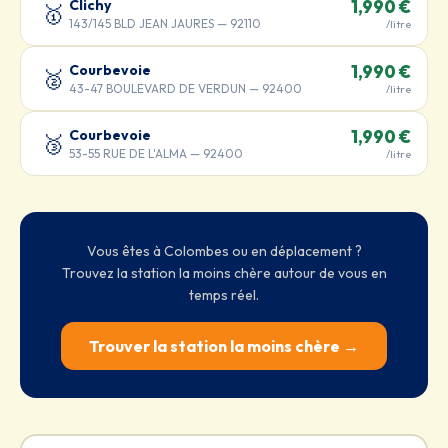
Clichy
1,990 €
🥇
143/145 BLD JEAN JAURES — 92110
/litre
Courbevoie
1,990 €
🥈
43-47 BOULEVARD DE VERDUN — 92400
/litre
Courbevoie
1,990 €
🥉
53-55 RUE DE L'ALMA — 92400
/litre
Vous êtes à Colombes ou en déplacement ?
Trouvez la station la moins chère autour de vous en
temps réel.
Trouver la station la moins chère →