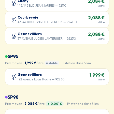
Clichy
2,084 €
🥇
143/145 BLD JEAN JAURES — 92110
/litre
Courbevoie
2,088 €
🥈
43-47 BOULEVARD DE VERDUN — 92400
/litre
Gennevilliers
2,088 €
🥉
37 AVENUE LUCIEN LANTERNIER — 92230
/litre
SP95
Prix moyen :
1,999 €
/litre
· 1 station dans 5 km
= stable
Gennevilliers
1,999 €
🥇
192 Avenue Louis Roche — 92230
/litre
SP98
Prix moyen :
2,086 €
/litre
· 19 stations dans 5 km
▼ 0,001 €