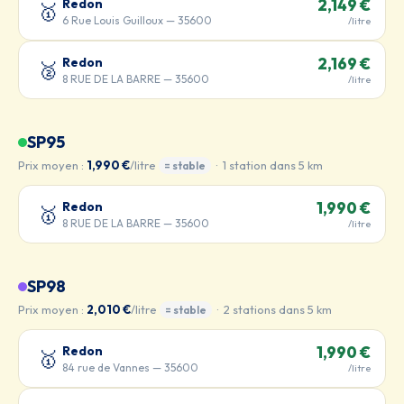
Redon
2,149 €
🥇
6 Rue Louis Guilloux — 35600
/litre
Redon
2,169 €
🥈
8 RUE DE LA BARRE — 35600
/litre
SP95
Prix moyen :
1,990 €
/litre
· 1 station dans 5 km
= stable
Redon
1,990 €
🥇
8 RUE DE LA BARRE — 35600
/litre
SP98
Prix moyen :
2,010 €
/litre
· 2 stations dans 5 km
= stable
Redon
1,990 €
🥇
84 rue de Vannes — 35600
/litre