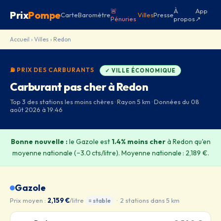
🚨
À
App
Prix
Pompe
Carte
Baromètre
Villes
Presse
Pénuries
propos
↗
Accueil
›
Villes
› Redon
⛽ PRIX DES CARBURANTS
✓ VILLE ÉCONOMIQUE
Carburant pas cher à Redon
Top 3 des stations les moins chères · Rayon 5 km · Données du 08
août 2026 à 19:46
Bonne nouvelle :
le Gazole est
1.4% moins cher
à Redon qu'en
moyenne nationale (−3.0 cts/litre). Moyenne nationale : 2,189 €.
Gazole
Prix moyen :
2,159 €
/litre
· 2 stations dans 5 km
= stable