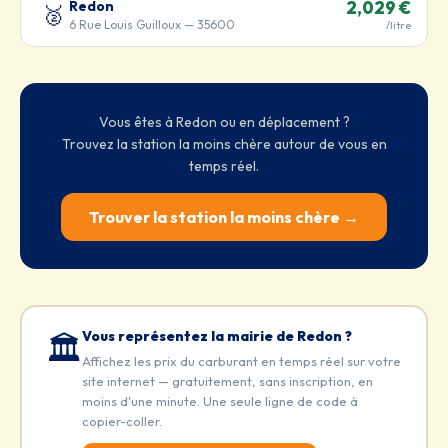
Redon
2,029 €
🥈
6 Rue Louis Guilloux — 35600
/litre
Vous êtes à Redon ou en déplacement ?
Trouvez la station la moins chère autour de vous en
temps réel.
Trouver la station la moins chère →
Vous représentez la mairie de Redon ?
🏛️
Affichez les prix du carburant en temps réel sur votre
site internet — gratuitement, sans inscription, en
moins d'une minute. Une seule ligne de code à
copier-coller.