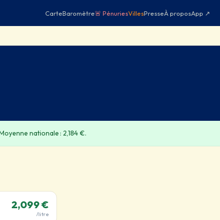
Carte
Baromètre
🚨 Pénuries
Villes
Presse
À propos
App ↗
 Moyenne nationale : 2,184 €.
2,099 €
/litre