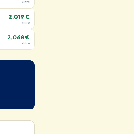
/litre
2,019 €
/litre
2,068 €
/litre