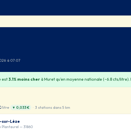
2026 à 07:07
e est
3.1% moins cher
à Muret qu'en moyenne nationale (−6.8 cts/litre).
€
/litre
· 3 stations dans 5 km
▼ 0,033 €
-sur-Lèze
du Plantaurel — 31860