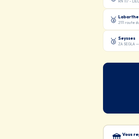
RN 117 - LI
Labarthe
🥈
2111 route 
Seysses
🥉
ZA SEGLA —
Vous re
🏛️