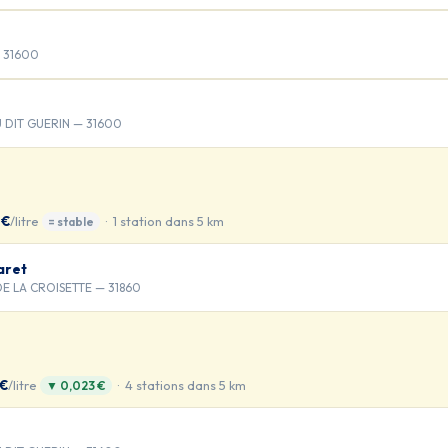
 31600
EU DIT GUERIN — 31600
 €
/litre
· 1 station dans 5 km
= stable
aret
DE LA CROISETTE — 31860
 €
/litre
· 4 stations dans 5 km
▼ 0,023 €