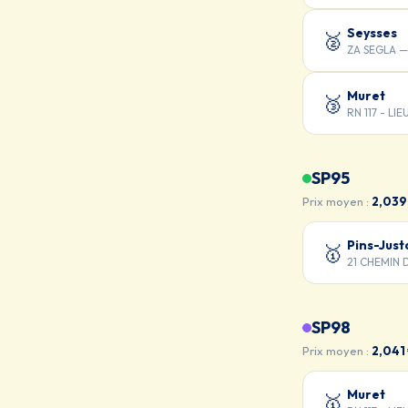
Seysses
🥈
ZA SEGLA —
Muret
🥉
RN 117 - LI
SP95
Prix moyen :
2,039
Pins-Just
🥇
21 CHEMIN 
SP98
Prix moyen :
2,041
Muret
🥇