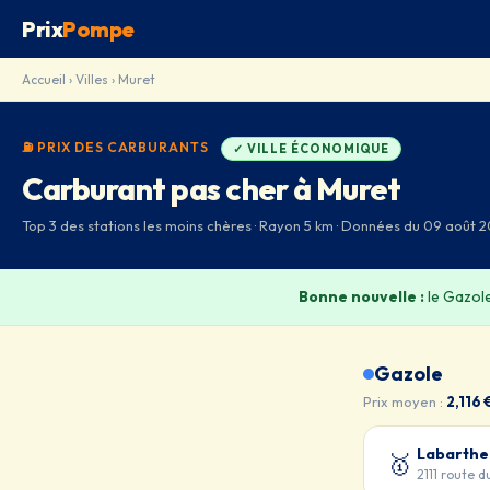
Prix
Pompe
Accueil
›
Villes
› Muret
⛽ PRIX DES CARBURANTS
✓ VILLE ÉCONOMIQUE
Carburant pas cher à Muret
Top 3 des stations les moins chères · Rayon 5 km · Données du 09 août 
Bonne nouvelle :
le Gazol
Gazole
Prix moyen :
2,116 
Labarthe
🥇
2111 route 