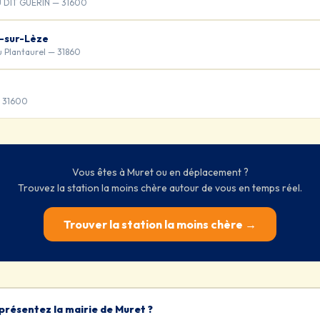
EU DIT GUERIN — 31600
-sur-Lèze
du Plantaurel — 31860
 31600
Vous êtes à Muret ou en déplacement ?
Trouvez la station la moins chère autour de vous en temps réel.
Trouver la station la moins chère →
présentez la mairie de Muret ?