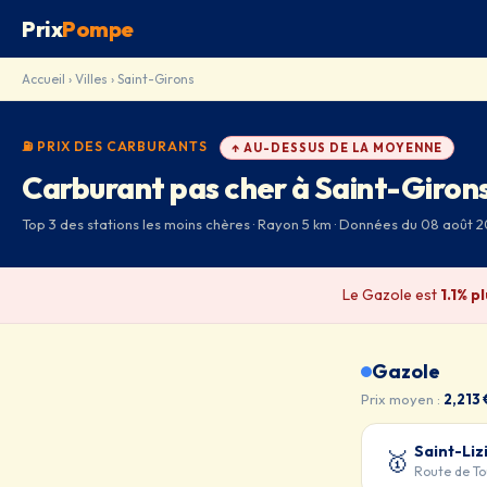
Prix
Pompe
Accueil
›
Villes
› Saint-Girons
⛽ PRIX DES CARBURANTS
↑ AU-DESSUS DE LA MOYENNE
Carburant pas cher à Saint-Giron
Top 3 des stations les moins chères · Rayon 5 km · Données du 08 août 2
Le Gazole est
1.1% p
Gazole
Prix moyen :
2,213 
Saint-Liz
🥇
Route de To