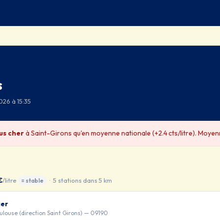
s
026 à 15:35
lus cher
à Saint-Girons qu'en moyenne nationale (+2.4 cts/litre). Moyenn
€
/litre
· 5 stations dans 5 km
= stable
ier
ulouse (direction Saint Girons) — 09190