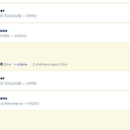
ier
DE TOULOUSE — 09190
rons
YCHEIL — 09200
 €
/litre
· 2 stations dans 5 km
= stable
ier
DE TOULOUSE — 09190
rons
e la Résistance — 09200