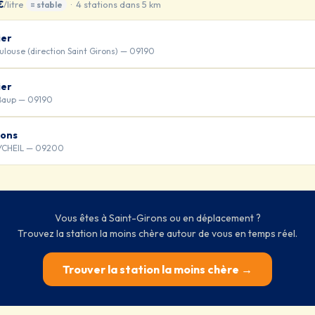
€
/litre
· 4 stations dans 5 km
= stable
ier
ulouse (direction Saint Girons) — 09190
ier
 Baup — 09190
rons
YCHEIL — 09200
Vous êtes à Saint-Girons ou en déplacement ?
Trouvez la station la moins chère autour de vous en temps réel.
Trouver la station la moins chère →