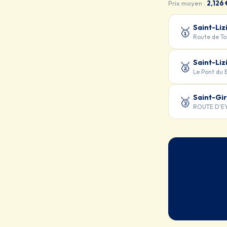
Prix moyen :
2,126 
Saint-Liz
🥇
Route de To
Saint-Liz
🥈
Le Pont du
Saint-Gi
🥉
ROUTE D'E