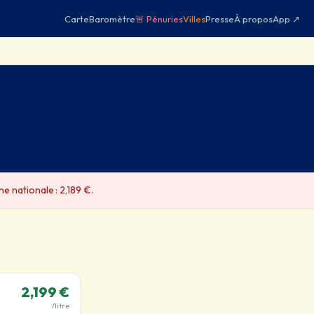
Carte
Baromètre
🚨 Pénuries
Villes
Presse
À propos
App ↗
e nationale : 2,189 €.
2,199 €
/litre