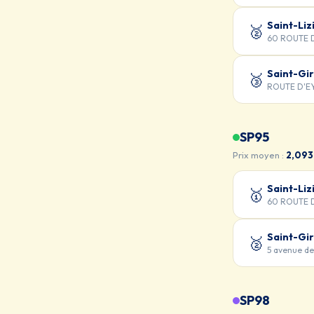
Saint-Liz
🥈
60 ROUTE 
Saint-Gi
🥉
ROUTE D'E
SP95
Prix moyen :
2,093
Saint-Liz
🥇
60 ROUTE 
Saint-Gi
🥈
5 avenue d
SP98