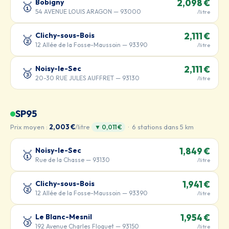
Bobigny
2,098 €
🥇
54 AVENUE LOUIS ARAGON — 93000
/litre
Clichy-sous-Bois
2,111 €
🥈
12 Allée de la Fosse-Maussoin — 93390
/litre
Noisy-le-Sec
2,111 €
🥉
20-30 RUE JULES AUFFRET — 93130
/litre
SP95
Prix moyen :
2,003 €
/litre
· 6 stations dans 5 km
▼ 0,011 €
Noisy-le-Sec
1,849 €
🥇
Rue de la Chasse — 93130
/litre
Clichy-sous-Bois
1,941 €
🥈
12 Allée de la Fosse-Maussoin — 93390
/litre
Le Blanc-Mesnil
1,954 €
🥉
192 Avenue Charles Floquet — 93150
/litre