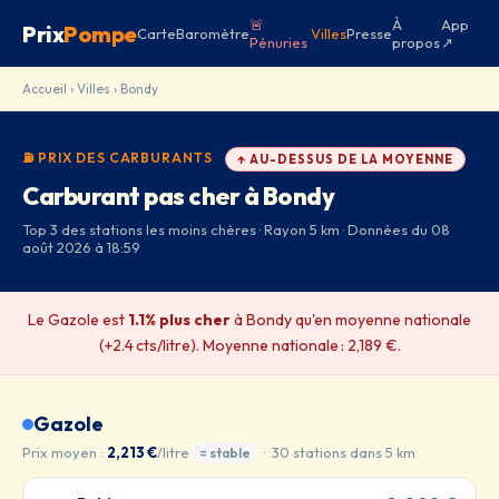
🚨
À
App
Prix
Pompe
Carte
Baromètre
Villes
Presse
Pénuries
propos
↗
Accueil
›
Villes
› Bondy
⛽ PRIX DES CARBURANTS
↑ AU-DESSUS DE LA MOYENNE
Carburant pas cher à Bondy
Top 3 des stations les moins chères · Rayon 5 km · Données du 08
août 2026 à 18:59
Le Gazole est
1.1% plus cher
à Bondy qu'en moyenne nationale
(+2.4 cts/litre). Moyenne nationale : 2,189 €.
Gazole
Prix moyen :
2,213 €
/litre
· 30 stations dans 5 km
= stable