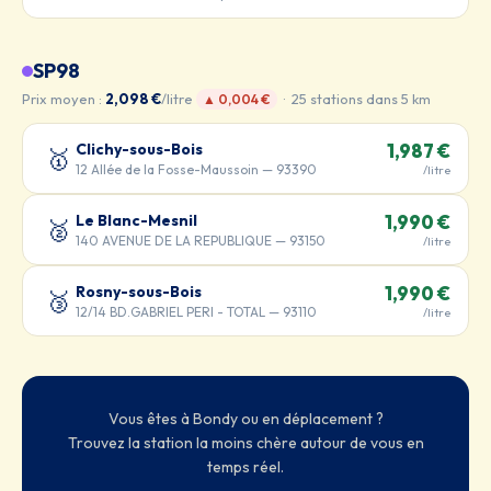
SP98
Prix moyen :
2,098 €
/litre
· 25 stations dans 5 km
▲ 0,004 €
Clichy-sous-Bois
1,987 €
🥇
12 Allée de la Fosse-Maussoin — 93390
/litre
Le Blanc-Mesnil
1,990 €
🥈
140 AVENUE DE LA REPUBLIQUE — 93150
/litre
Rosny-sous-Bois
1,990 €
🥉
12/14 BD.GABRIEL PERI - TOTAL — 93110
/litre
Vous êtes à Bondy ou en déplacement ?
Trouvez la station la moins chère autour de vous en
temps réel.