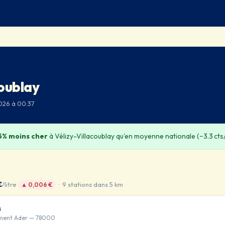
coublay
2026 à 00:37
.5% moins cher
à Vélizy-Villacoublay qu'en moyenne nationale (−3.3 cts/
€
/litre
· 9 stations dans 5 km
▲ 0,006 €
s
ment Ader — 78000