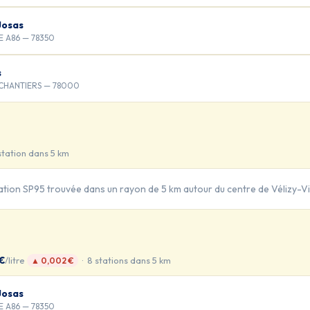
Josas
 A86 — 78350
s
 CHANTIERS — 78000
station dans 5 km
tion SP95 trouvée dans un rayon de 5 km autour du centre de Vélizy-Vi
 €
/litre
· 8 stations dans 5 km
▲ 0,002 €
Josas
 A86 — 78350