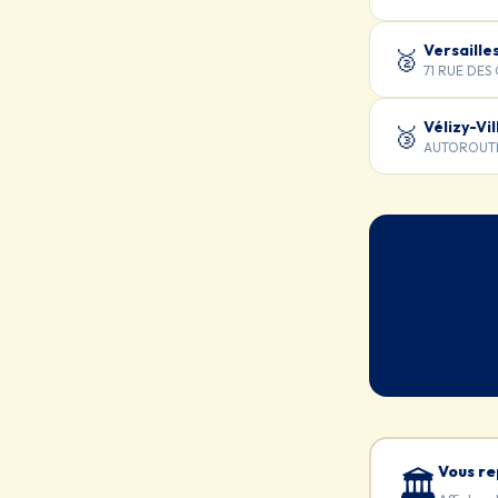
Versaille
🥈
71 RUE DES
Vélizy-Vi
🥉
AUTOROUTE 
Vous re
🏛️