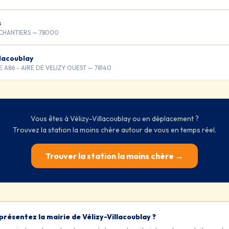
s
 CHANTIERS — 78000
llacoublay
A86 - AIRE DE VELIZY OUEST — 78140
Vous êtes à Vélizy-Villacoublay ou en déplacement ?
Trouvez la station la moins chère autour de vous en temps réel.
Trouver la station la moins chère →
présentez la mairie de Vélizy-Villacoublay ?