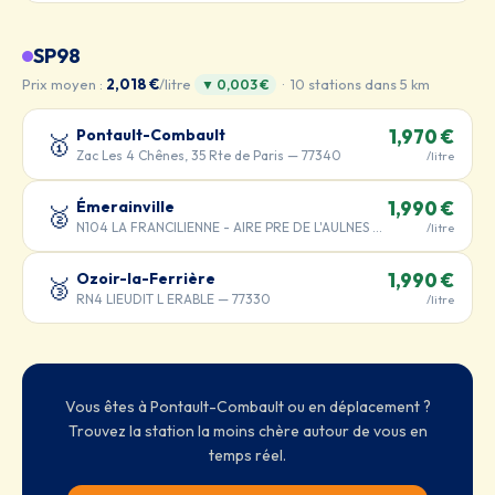
SP98
Prix moyen :
2,018 €
/litre
· 10 stations dans 5 km
▼ 0,003 €
Pontault-Combault
1,970 €
🥇
Zac Les 4 Chênes, 35 Rte de Paris — 77340
/litre
Émerainville
1,990 €
🥈
N104 LA FRANCILIENNE - AIRE PRE DE L'AULNES ET DE LA GDE MAR — 77340
/litre
Ozoir-la-Ferrière
1,990 €
🥉
RN4 LIEUDIT L ERABLE — 77330
/litre
Vous êtes à Pontault-Combault ou en déplacement ?
Trouvez la station la moins chère autour de vous en
temps réel.