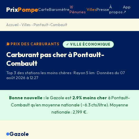
🚨
À
App
Prix
Pompe
Carte
Baromètre
Villes
Presse
Pénuries
propos
↗
Accueil
›
Villes
› Pontault-Combault
⛽ PRIX DES CARBURANTS
✓ VILLE ÉCONOMIQUE
Carburant pas cher à Pontault-
Combault
Top 3 des stations les moins chères · Rayon 5 km · Données du 07
août 2026 à 12:27
Bonne nouvelle :
le Gazole est
2.9% moins cher
à Pontault-
Combault qu'en moyenne nationale (−6.3 cts/litre). Moyenne
nationale : 2,199 €.
Gazole