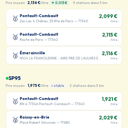
Prix moyen :
2,136 €
/litre
· 9 stations dans 5 km
▼ 0,013 €
Pontault-Combault
2,099 €
🥇
Zac Les 4 Chênes, 35 Rte de Paris — 77340
/litre
Pontault-Combault
2,115 €
🥈
Route de Paris — 77340
/litre
Émerainville
2,116 €
🥉
N104 LA FRANCILIENNE - AIRE PRE DE L'AULNES ET DE LA GDE MAR — 77340
/litre
SP95
Prix moyen :
1,975 €
/litre
· 2 stations dans 5 km
= stable
Pontault-Combault
1,921 €
🥇
RN 4 77346 Pontault-Combault — 77340
/litre
Roissy-en-Brie
2,029 €
🥈
Place Robert Schuman — 77680
/litre