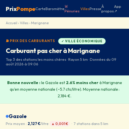
🚨
À
App
Prix
Pompe
Carte
Baromètre
Villes
Presse
Pénuries
propos
↗
Accueil
›
Villes
› Marignane
⛽ PRIX DES CARBURANTS
✓ VILLE ÉCONOMIQUE
Carburant pas cher à Marignane
Top 3 des stations les moins chères · Rayon 5 km · Données du 09
août 2026 à 09:06
Bonne nouvelle :
le Gazole est
2.6% moins cher
à Marignane
qu'en moyenne nationale (−5.7 cts/litre). Moyenne nationale :
2,184 €.
Gazole
Prix moyen :
2,127 €
/litre
· 7 stations dans 5 km
▲ 0,001 €