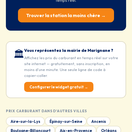
temps réel.
Trouver la station la moins chère →
Vous représentez la mairie de Marignane ?
🏛️
Affichez les prix du carburant en temps réel sur votre
site internet — gratuitement, sans inscription, en
moins d'une minute. Une seule ligne de code à
copier-coller.
Configurer le widget gratuit →
PRIX CARBURANT DANS D'AUTRES VILLES
Aire-sur-la-Lys
Épinay-sur-Seine
Ancenis
Boulogne-Billancourt
Aix-en-Provence
Orléans