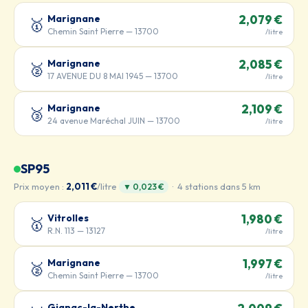
Marignane
2,079 €
🥇
Chemin Saint Pierre — 13700
/litre
Marignane
2,085 €
🥈
17 AVENUE DU 8 MAI 1945 — 13700
/litre
Marignane
2,109 €
🥉
24 avenue Maréchal JUIN — 13700
/litre
SP95
Prix moyen :
2,011 €
/litre
· 4 stations dans 5 km
▼ 0,023 €
Vitrolles
1,980 €
🥇
R.N. 113 — 13127
/litre
Marignane
1,997 €
🥈
Chemin Saint Pierre — 13700
/litre
Gignac-la-Nerthe