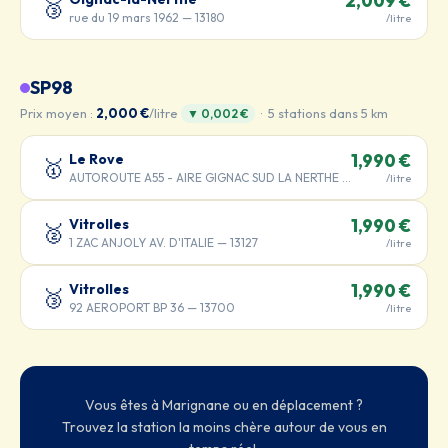
2,009 €
🥉
rue du 19 mars 1962 — 13180
/litre
SP98
Prix moyen :
2,000 €
/litre
· 5 stations dans 5 km
▼ 0,002 €
Le Rove
1,990 €
🥇
AUTOROUTE A55 - AIRE GIGNAC SUD LA NERTHE — 13180
/litre
Vitrolles
1,990 €
🥈
1 ZAC ANJOLY AV. D'ITALIE — 13127
/litre
Vitrolles
1,990 €
🥉
92 AEROPORT BP 36 — 13700
/litre
Vous êtes à Marignane ou en déplacement ?
Trouvez la station la moins chère autour de vous en