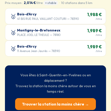
Prix moyen :
2,014 €
/litre
· 10 stations dans 5 km
= stable
Bois-d'Arcy
1,988 €
🥇
41 BIS RUE PAUL VAILLANT COUTURI — 78390
/litre
Montigny-le-Bretonneux
1,989 €
🥈
PLACE JOEL LE THEULE — 78180
/litre
Bois-d'Arcy
1,989 €
🥉
11 Avenue Jean Jaurès — 78390
/litre
Vous êtes à Saint-Quentin-en-Yvelines ou en
déplacement ?
Trouvez la station la moins chère autour de vous en
temps réel.
Trouver la station la moins chère →