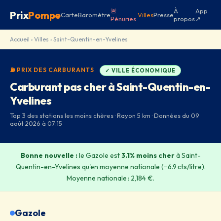
🚨
À
App
Prix
Pompe
Carte
Baromètre
Villes
Presse
Pénuries
propos
↗
Accueil
›
Villes
› Saint-Quentin-en-Yvelines
⛽ PRIX DES CARBURANTS
✓ VILLE ÉCONOMIQUE
Carburant pas cher à Saint-Quentin-en-
Yvelines
Top 3 des stations les moins chères · Rayon 5 km · Données du 09
août 2026 à 07:15
Bonne nouvelle :
le Gazole est
3.1% moins cher
à Saint-
Quentin-en-Yvelines qu'en moyenne nationale (−6.9 cts/litre).
Moyenne nationale : 2,184 €.
Gazole