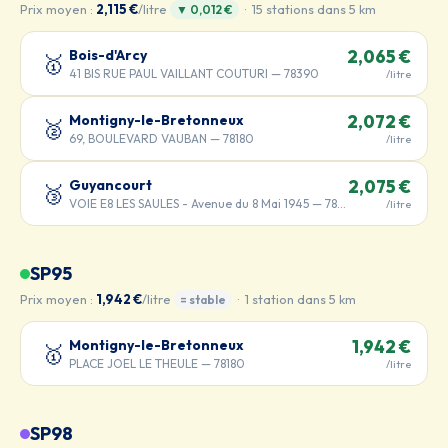
Prix moyen :
2,115 €
/litre
· 15 stations dans 5 km
▼ 0,012 €
Bois-d'Arcy
2,065 €
🥇
41 BIS RUE PAUL VAILLANT COUTURI — 78390
/litre
Montigny-le-Bretonneux
2,072 €
🥈
69, BOULEVARD VAUBAN — 78180
/litre
Guyancourt
2,075 €
🥉
VOIE E8 LES SAULES - Avenue du 8 Mai 1945 — 78280
/litre
SP95
Prix moyen :
1,942 €
/litre
· 1 station dans 5 km
= stable
Montigny-le-Bretonneux
1,942 €
🥇
PLACE JOEL LE THEULE — 78180
/litre
SP98