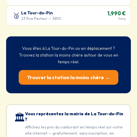
La Tour-du-Pin
1,990 €
🥈
23 Rue Pasteur — 38110
/litre
Vous êtes à La Tour-du-Pin ou en déplacement ?
Trouvez la station la moins chère autour de vous en
temps réel.
Trouver la station la moins chère →
Vous représentez la mairie de La Tour-du-Pin
🏛️
?
Affichez les prix du carburant en temps réel sur votre
site internet — gratuitement, sans inscription, en