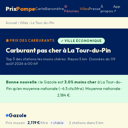
🚨
À
App
Prix
Pompe
Carte
Baromètre
Villes
Presse
Pénuries
propos
↗
Accueil
›
Villes
› La Tour-du-Pin
⛽ PRIX DES CARBURANTS
✓ VILLE ÉCONOMIQUE
Carburant pas cher à La Tour-du-Pin
Top 3 des stations les moins chères · Rayon 5 km · Données du 09
août 2026 à 00:49
Bonne nouvelle :
le Gazole est
3.0% moins cher
à La Tour-du-
Pin qu'en moyenne nationale (−6.5 cts/litre). Moyenne nationale :
2,184 €.
Gazole
Prix moyen :
2,119 €
/litre
· 2 stations dans 5 km
= stable