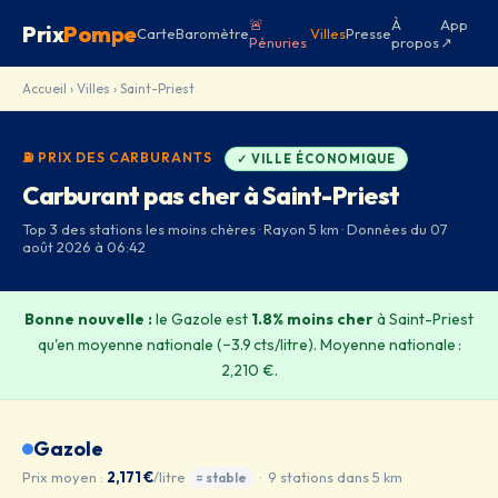
🚨
À
App
Prix
Pompe
Carte
Baromètre
Villes
Presse
Pénuries
propos
↗
Accueil
›
Villes
› Saint-Priest
⛽ PRIX DES CARBURANTS
✓ VILLE ÉCONOMIQUE
Carburant pas cher à Saint-Priest
Top 3 des stations les moins chères · Rayon 5 km · Données du 07
août 2026 à 06:42
Bonne nouvelle :
le Gazole est
1.8% moins cher
à Saint-Priest
qu'en moyenne nationale (−3.9 cts/litre). Moyenne nationale :
2,210 €.
Gazole
Prix moyen :
2,171 €
/litre
· 9 stations dans 5 km
= stable