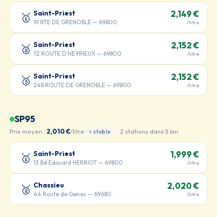
Saint-Priest
2,149 €
🥇
91 RTE DE GRENOBLE — 69800
/litre
Saint-Priest
2,152 €
🥈
72 ROUTE D'HEYRIEUX — 69800
/litre
Saint-Priest
2,152 €
🥉
248 ROUTE DE GRENOBLE — 69800
/litre
SP95
Prix moyen :
2,010 €
/litre
· 2 stations dans 5 km
= stable
Saint-Priest
1,999 €
🥇
13 Bd Edouard HERRIOT — 69800
/litre
Chassieu
2,020 €
🥈
44 Route de Genas — 69680
/litre