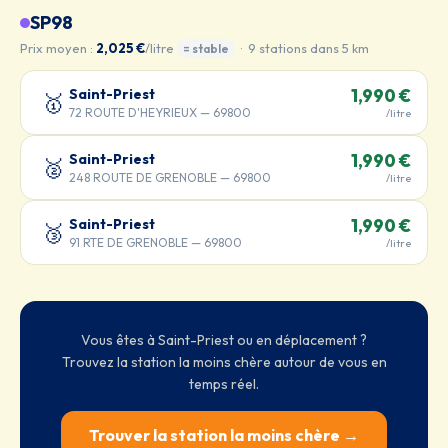
SP98
Prix moyen :
2,025 €
/litre
· 9 stations dans 5 km
= stable
Saint-Priest
1,990 €
🥇
72 ROUTE D'HEYRIEUX — 69800
/litre
Saint-Priest
1,990 €
🥈
248 ROUTE DE GRENOBLE — 69800
/litre
Saint-Priest
1,990 €
🥉
91 RTE DE GRENOBLE — 69800
/litre
Vous êtes à Saint-Priest ou en déplacement ?
Trouvez la station la moins chère autour de vous en
temps réel.
Trouver la station la moins chère →