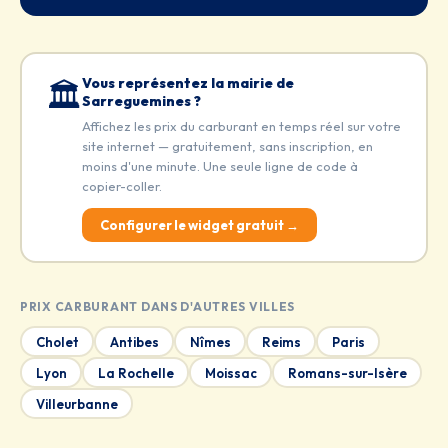
Vous représentez la mairie de
🏛️
Sarreguemines ?
Affichez les prix du carburant en temps réel sur votre
site internet — gratuitement, sans inscription, en
moins d'une minute. Une seule ligne de code à
copier-coller.
Configurer le widget gratuit →
PRIX CARBURANT DANS D'AUTRES VILLES
Cholet
Antibes
Nîmes
Reims
Paris
Lyon
La Rochelle
Moissac
Romans-sur-Isère
Villeurbanne