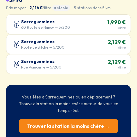
Prix moyen :
2,116 €
/litre
· 5 stations dans 5 km
= stable
Sarreguemines
1,990 €
🥇
60 Route de Nancy — 57200
/litre
Sarreguemines
2,129 €
🥈
Route de Bitche — 57200
/litre
Sarreguemines
2,129 €
🥉
Rue Poincarré — 57200
/litre
Vous êtes à Sarreguemines ou en déplacement ?
Trouvez la station la moins chère autour de vous en
temps réel.
Trouver la station la moins chère →