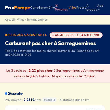
🚨
À
App
Prix
Pompe
Carte
Baromètre
Villes
Presse
Pénuries
propos
↗
Accueil
›
Villes
› Sarreguemines
⛽ PRIX DES CARBURANTS
↑ AU-DESSUS DE LA MOYENNE
Carburant pas cher à Sarreguemines
Top 3 des stations les moins chères · Rayon 5 km · Données du 09
août 2026 à 10:08
Le Gazole est
2.2% plus cher
à Sarreguemines qu'en moyenne
nationale (+4.7 cts/litre). Moyenne nationale : 2,184 €.
Gazole
Prix moyen :
2,231 €
/litre
· 5 stations dans 5 km
= stable