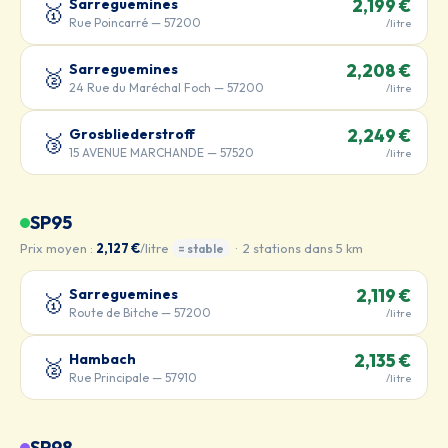
Sarreguemines
2,199 €
🥇
Rue Poincarré — 57200
/litre
Sarreguemines
2,208 €
🥈
24 Rue du Maréchal Foch — 57200
/litre
Grosbliederstroff
2,249 €
🥉
15 AVENUE MARCHANDE — 57520
/litre
SP95
Prix moyen :
2,127 €
/litre
· 2 stations dans 5 km
= stable
Sarreguemines
2,119 €
🥇
Route de Bitche — 57200
/litre
Hambach
2,135 €
🥈
Rue Principale — 57910
/litre
SP98