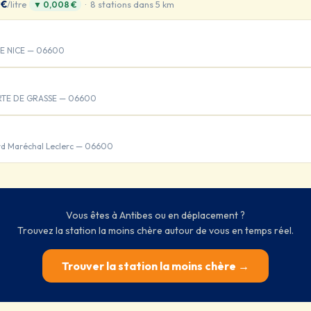
 €
/litre
· 8 stations dans 5 km
▼ 0,008 €
E NICE — 06600
 RTE DE GRASSE — 06600
rd Maréchal Leclerc — 06600
Vous êtes à Antibes ou en déplacement ?
Trouvez la station la moins chère autour de vous en temps réel.
Trouver la station la moins chère →