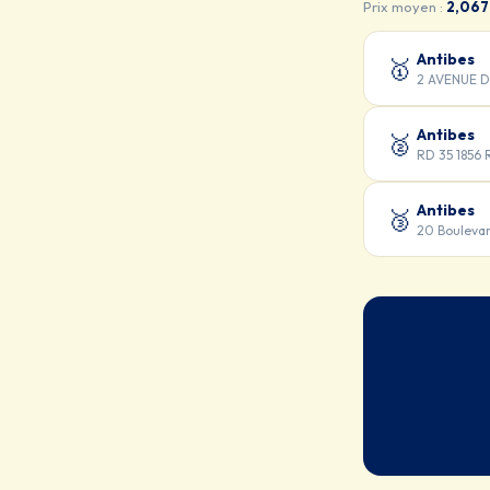
Prix moyen :
2,067
Antibes
🥇
2 AVENUE D
Antibes
🥈
RD 35 1856
Antibes
🥉
20 Bouleva