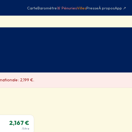
Carte
Baromètre
🚨 Pénuries
Villes
Presse
À propos
App ↗
ationale : 2,199 €.
2,167 €
/litre