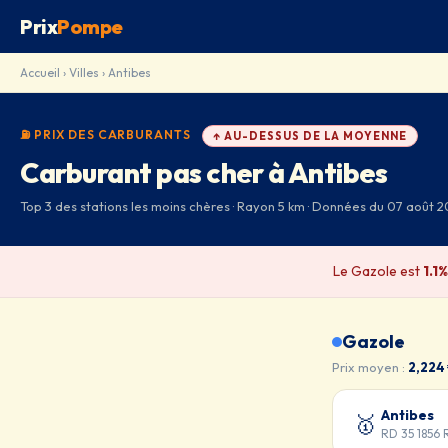
Prix
Pompe
Accueil
›
Villes
› Antibes
⛽ PRIX DES CARBURANTS
↑ AU-DESSUS DE LA MOYENNE
Carburant pas cher à Antibes
Top 3 des stations les moins chères · Rayon 5 km · Données du 07 août 
Le Gazole est
1.1
Gazole
Prix moyen :
2,224
Antibes
🥇
RD 35 1856