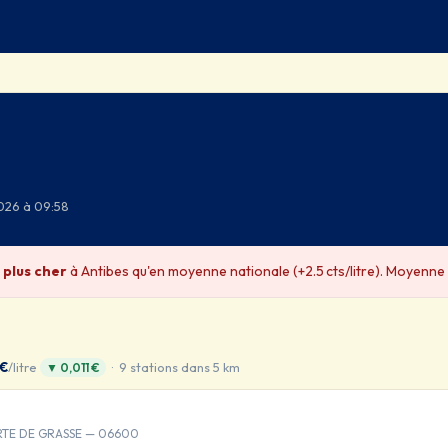
2026 à 09:58
% plus cher
à Antibes qu'en moyenne nationale (+2.5 cts/litre). Moyenne n
 €
/litre
· 9 stations dans 5 km
▼ 0,011 €
 RTE DE GRASSE — 06600