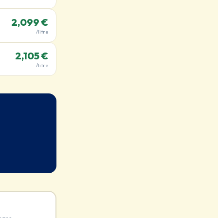
2,099 €
/litre
2,105 €
/litre
sans