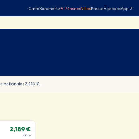
Carte
Baromètre
🚨 Pénuries
Villes
Presse
À propos
App ↗
e nationale : 2,210 €.
2,189 €
/litre