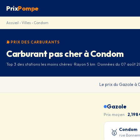
Prix
Pompe
Accueil
›
Villes
› Condom
⛽ PRIX DES CARBURANTS
Carburant pas cher à Condom
Top 3 des stations les moins chères · Rayon 5 km · Données du 07 août 
Le prix du Gazole à
Gazole
Prix moyen :
2,198 
Condom
🥇
rue Bonnem