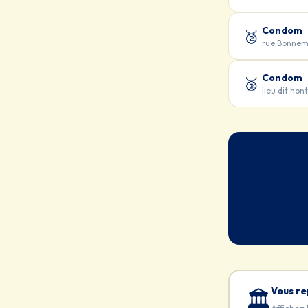
Condom
🥈
rue Bonnem
Condom
🥉
lieu dit ho
Vous re
🏛️
Affichez 