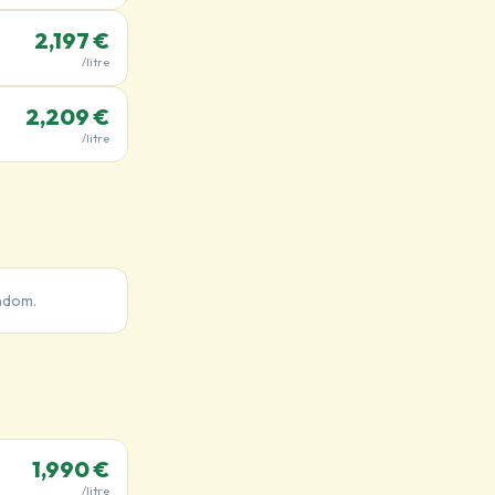
2,197 €
/litre
2,209 €
/litre
ndom.
1,990 €
/litre