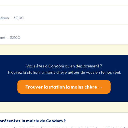
aison — 32100
ntaut — 32100
Vous êtes à Condom ou en déplacement ?
Trouvez la station la moins chère autour de vous en temps réel.
Trouver la station la moins chère →
présentez la mairie de Condom ?
les prix du carburant en temps réel sur votre site internet — gratuitement, 