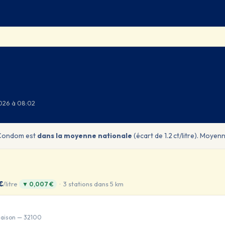
2026 à 08:02
 Condom est
dans la moyenne nationale
(écart de 1.2 ct/litre). Moyenn
€
/litre
· 3 stations dans 5 km
▼ 0,007 €
aison — 32100