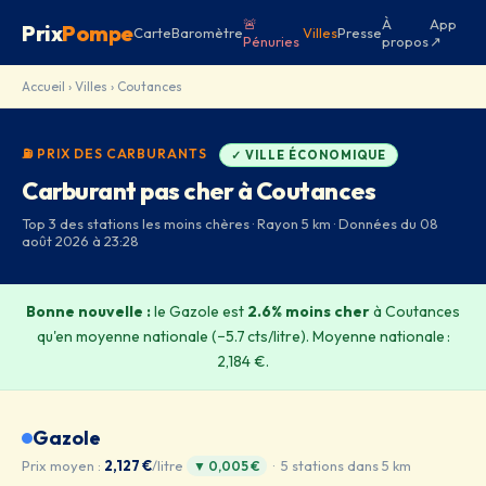
🚨
À
App
Prix
Pompe
Carte
Baromètre
Villes
Presse
Pénuries
propos
↗
Accueil
›
Villes
› Coutances
⛽ PRIX DES CARBURANTS
✓ VILLE ÉCONOMIQUE
Carburant pas cher à Coutances
Top 3 des stations les moins chères · Rayon 5 km · Données du 08
août 2026 à 23:28
Bonne nouvelle :
le Gazole est
2.6% moins cher
à Coutances
qu'en moyenne nationale (−5.7 cts/litre). Moyenne nationale :
2,184 €.
Gazole
Prix moyen :
2,127 €
/litre
· 5 stations dans 5 km
▼ 0,005 €