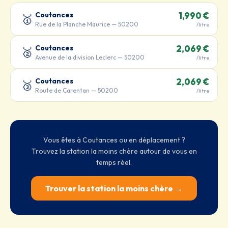
Coutances
1,990 €
🥇
Rue de la Planche Maurice — 50200
/litre
Coutances
2,069 €
🥈
Avenue de la division Leclerc — 50200
/litre
Coutances
2,069 €
🥉
Route de Carentan — 50200
/litre
Vous êtes à Coutances ou en déplacement ?
Trouvez la station la moins chère autour de vous en
temps réel.
Trouver la station la moins chère →