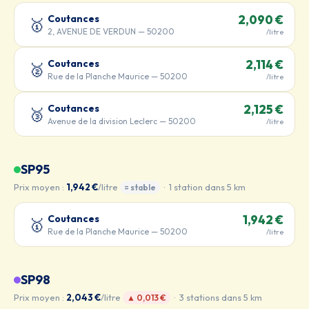
Coutances
2,090 €
🥇
2, AVENUE DE VERDUN — 50200
/litre
Coutances
2,114 €
🥈
Rue de la Planche Maurice — 50200
/litre
Coutances
2,125 €
🥉
Avenue de la division Leclerc — 50200
/litre
SP95
Prix moyen :
1,942 €
/litre
· 1 station dans 5 km
= stable
Coutances
1,942 €
🥇
Rue de la Planche Maurice — 50200
/litre
SP98
Prix moyen :
2,043 €
/litre
· 3 stations dans 5 km
▲ 0,013 €