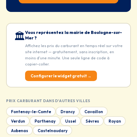
Vous représentez la mairie de Boulogne-sur-
🏛️
Mer ?
Affichez les prix du carburant en temps réel sur votre
site internet — gratuitement, sans inscription, en
moins d'une minute. Une seule ligne de code à
copier-coller.
Configurer le widget gratuit →
PRIX CARBURANT DANS D'AUTRES VILLES
Fontenay-le-Comte
Drancy
Cavaillon
Verdun
Parthenay
Ussel
Sèvres
Royan
Aubenas
Castelnaudary