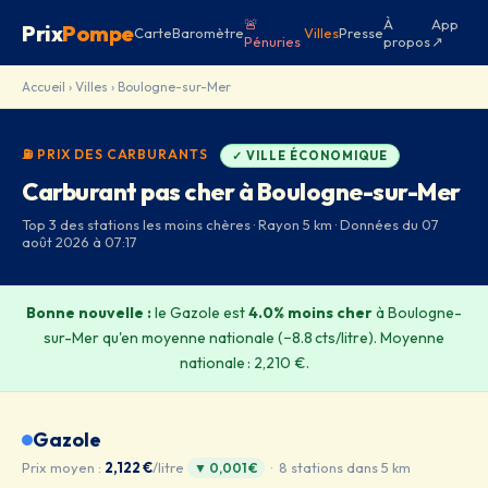
🚨
À
App
Prix
Pompe
Carte
Baromètre
Villes
Presse
Pénuries
propos
↗
Accueil
›
Villes
› Boulogne-sur-Mer
⛽ PRIX DES CARBURANTS
✓ VILLE ÉCONOMIQUE
Carburant pas cher à Boulogne-sur-Mer
Top 3 des stations les moins chères · Rayon 5 km · Données du 07
août 2026 à 07:17
Bonne nouvelle :
le Gazole est
4.0% moins cher
à Boulogne-
sur-Mer qu'en moyenne nationale (−8.8 cts/litre). Moyenne
nationale : 2,210 €.
Gazole
Prix moyen :
2,122 €
/litre
· 8 stations dans 5 km
▼ 0,001 €