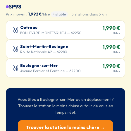
SP98
Prix moyen :
1,992 €
/litre
· 5 stations dans 5 km
= stable
Outreau
1,990 €
🥇
BOULEVARD MONTESQUIEU — 62230
/litre
Saint-Martin-Boulogne
1,990 €
🥈
Route Nationale 42 — 62280
/litre
Boulogne-sur-Mer
1,990 €
🥉
Avenue Percier et Fontaine — 62200
/litre
Vous êtes à Boulogne-sur-Mer ou en déplacement ?
Trouvez la station la moins chère autour de vous en
temps réel.
Trouver la station la moins chère →