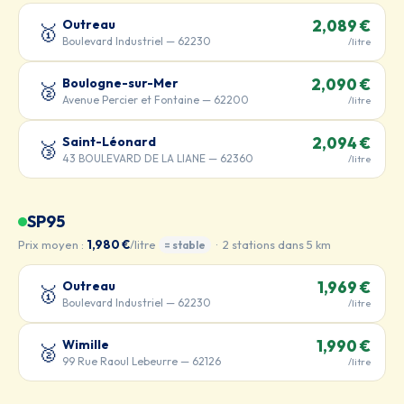
Outreau
2,089 €
🥇
Boulevard Industriel — 62230
/litre
Boulogne-sur-Mer
2,090 €
🥈
Avenue Percier et Fontaine — 62200
/litre
Saint-Léonard
2,094 €
🥉
43 BOULEVARD DE LA LIANE — 62360
/litre
SP95
Prix moyen :
1,980 €
/litre
· 2 stations dans 5 km
= stable
Outreau
1,969 €
🥇
Boulevard Industriel — 62230
/litre
Wimille
1,990 €
🥈
99 Rue Raoul Lebeurre — 62126
/litre