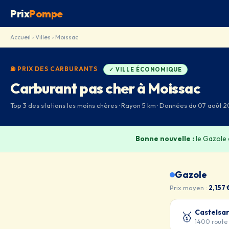
Prix
Pompe
Accueil
›
Villes
› Moissac
⛽ PRIX DES CARBURANTS
✓ VILLE ÉCONOMIQUE
Carburant pas cher à Moissac
Top 3 des stations les moins chères · Rayon 5 km · Données du 07 août 2
Bonne nouvelle :
le Gazole
Gazole
Prix moyen :
2,157 
Castelsar
🥇
1400 route