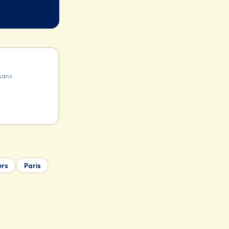
sans
ers
Paris