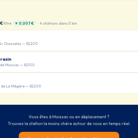
 €
/litre
· 4 stations dans 5 km
▼ 0,007 €
du Chasselas — 82200
rasin
 de Moissac — 82100
 de La Mégère — 82200
Vous êtes à Moissac ou en déplacement ?
Trouvez la station la moins chère autour de vous en temps réel.