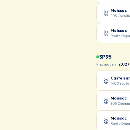
Moissac
🥈
805 Chemin
Moissac
🥉
Route Dépa
SP95
Prix moyen :
2,027
Castelsar
🥇
1400 route
Moissac
🥈
805 Chemin
Moissac
🥉
Route Dépa