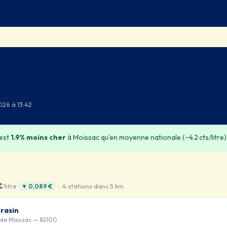
026 à 13:42
 est
1.9% moins cher
à Moissac qu'en moyenne nationale (−4.2 cts/litre)
€
/litre
· 4 stations dans 5 km
▼ 0,089 €
rasin
 de Moissac — 82100