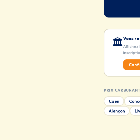
Vous re
🏛️
Affichez 
inscripti
Confi
PRIX CARBURANT
Caen
Conc
Alençon
Li