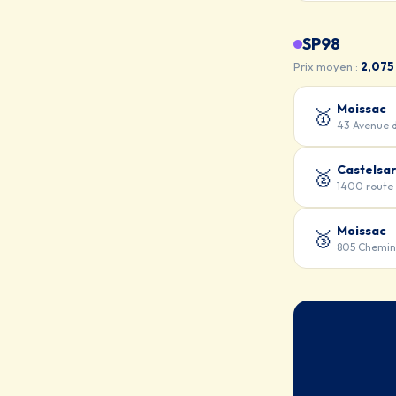
SP98
Prix moyen :
2,075
Moissac
🥇
43 Avenue 
Castelsar
🥈
1400 route
Moissac
🥉
805 Chemin