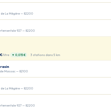
 de La Mégère — 82200
rtementale 927 — 82200
 €
/litre
· 3 stations dans 5 km
▼ 0,015 €
rasin
 de Moissac — 82100
 de La Mégère — 82200
rtementale 927 — 82200