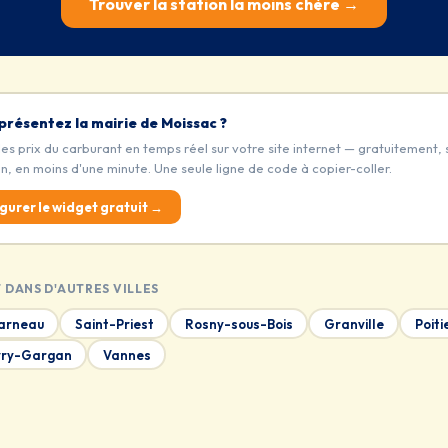
Trouver la station la moins chère →
présentez la mairie de Moissac ?
les prix du carburant en temps réel sur votre site internet — gratuitement, 
on, en moins d'une minute. Une seule ligne de code à copier-coller.
gurer le widget gratuit →
 DANS D'AUTRES VILLES
arneau
Saint-Priest
Rosny-sous-Bois
Granville
Poiti
vry-Gargan
Vannes