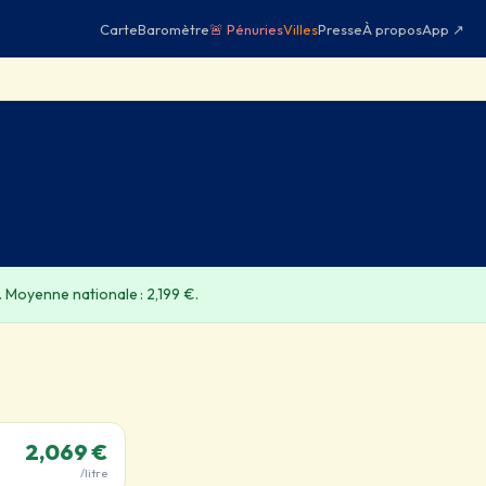
Carte
Baromètre
🚨 Pénuries
Villes
Presse
À propos
App ↗
. Moyenne nationale : 2,199 €.
2,069 €
/litre