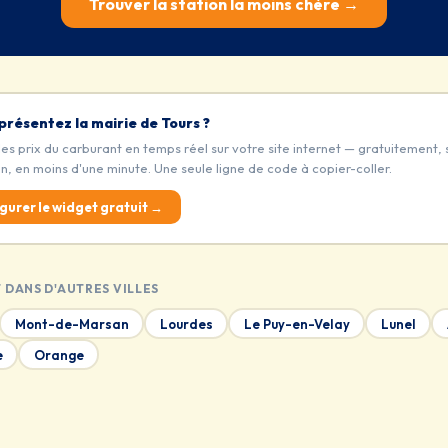
Trouver la station la moins chère →
présentez la mairie de Tours ?
les prix du carburant en temps réel sur votre site internet — gratuitement, 
on, en moins d'une minute. Une seule ligne de code à copier-coller.
gurer le widget gratuit →
 DANS D'AUTRES VILLES
Mont-de-Marsan
Lourdes
Le Puy-en-Velay
Lunel
e
Orange