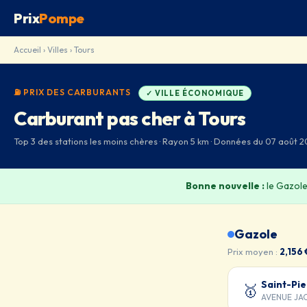
Prix
Pompe
Accueil
›
Villes
› Tours
⛽ PRIX DES CARBURANTS
✓ VILLE ÉCONOMIQUE
Carburant pas cher à Tours
Top 3 des stations les moins chères · Rayon 5 km · Données du 07 août 2
Bonne nouvelle :
le Gazole
Gazole
Prix moyen :
2,156 
Saint-Pi
🥇
AVENUE JA