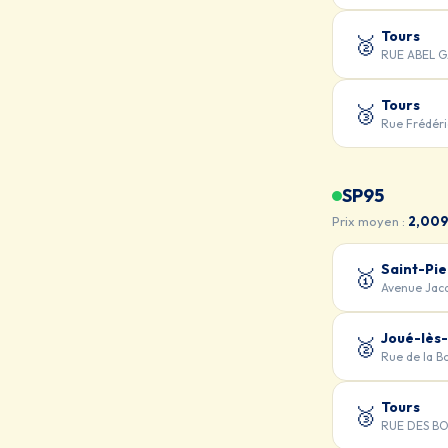
Tours
🥈
RUE ABEL G
Tours
🥉
Rue Frédér
SP95
Prix moyen :
2,009
Saint-Pi
🥇
Avenue Jac
Joué-lès
🥈
Rue de la 
Tours
🥉
RUE DES BO