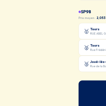
SP98
Prix moyen :
2,053
Tours
🥇
RUE ABEL G
Tours
🥈
Rue Frédér
Joué-lès
🥉
Rue de la 