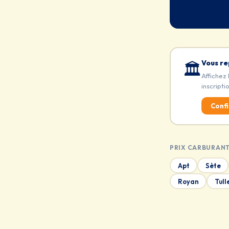
Vous re
🏛️
Affichez 
inscripti
Confi
PRIX CARBURANT
Apt
Sète
Royan
Tull