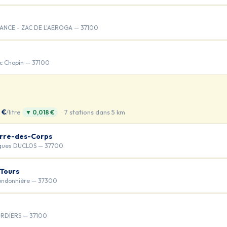
ANCE - ZAC DE L'AEROGA — 37100
ic Chopin — 37100
 €
/litre
· 7 stations dans 5 km
▼ 0,018 €
erre-des-Corps
ques DUCLOS — 37700
-Tours
Bondonnière — 37300
RDIERS — 37100