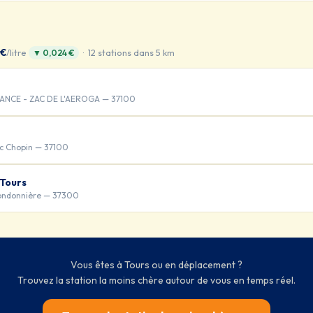
 €
/litre
· 12 stations dans 5 km
▼ 0,024 €
ANCE - ZAC DE L'AEROGA — 37100
ic Chopin — 37100
-Tours
Bondonnière — 37300
Vous êtes à Tours ou en déplacement ?
Trouvez la station la moins chère autour de vous en temps réel.