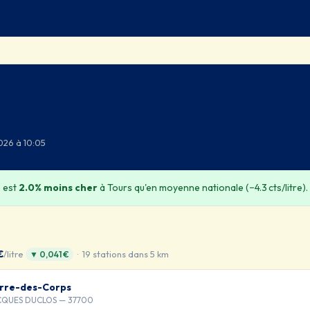
026 à 10:05
 est
2.0% moins cher
à Tours qu'en moyenne nationale (−4.3 cts/litre).
€
/litre
· 19 stations dans 5 km
▼ 0,041 €
erre-des-Corps
CQUES DUCLOS — 37700