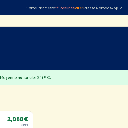
Carte
Baromètre
🚨 Pénuries
Villes
Presse
À propos
App ↗
 Moyenne nationale : 2,199 €.
2,088 €
/litre