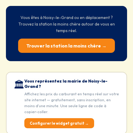
Vous êtes à Noisy-le-Grand ou en déplacement ?
Trouvez la station la moins chère autour de vous en
temps réel.
Trouver la station la moins chère →
Vous représentez la mairie de Noisy-le-
🏛️
Grand ?
Affichez les prix du carburant en temps réel sur votre
site internet — gratuitement, sans inscription, en
moins d'une minute. Une seule ligne de code à
copier-coller.
Configurer le widget gratuit →