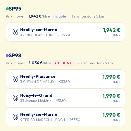
SP95
Prix moyen :
1,942 €
/litre
· 1 station dans 5 km
= stable
Neuilly-sur-Marne
1,942 €
🥇
AVENUE JEAN JAURES — 93330
/litre
SP98
Prix moyen :
2,034 €
/litre
· 7 stations dans 5 km
▲ 0,006 €
Neuilly-Plaisance
1,990 €
🥇
3 CHEMIN DE MEAUX — 93360
/litre
Noisy-le-Grand
1,990 €
🥈
33 Avenue Médéric — 93160
/litre
Neuilly-sur-Marne
1,990 €
🥉
9 TER BD MARECHAL FOCH — 93330
/litre