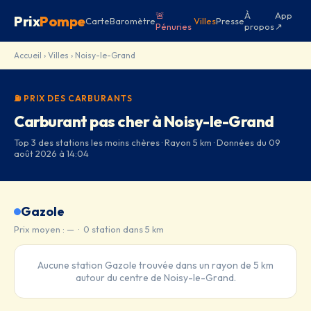
🚨
À
App
Prix
Pompe
Carte
Baromètre
Villes
Presse
Pénuries
propos
↗
Accueil
›
Villes
› Noisy-le-Grand
⛽ PRIX DES CARBURANTS
Carburant pas cher à Noisy-le-Grand
Top 3 des stations les moins chères · Rayon 5 km · Données du 09
août 2026 à 14:04
Gazole
Prix moyen : — · 0 station dans 5 km
Aucune station Gazole trouvée dans un rayon de 5 km
autour du centre de Noisy-le-Grand.