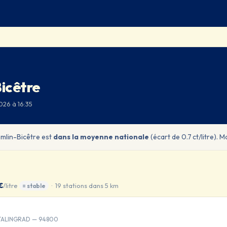
Bicêtre
026 à 16:35
emlin-Bicêtre est
dans la moyenne nationale
(écart de 0.7 ct/litre). 
€
/litre
· 19 stations dans 5 km
= stable
STALINGRAD — 94800