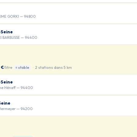
XIME GORKI — 94800
-Seine
RI BARBUSSE — 94400
 €
/litre
· 2 stations dans 5 km
= stable
-Seine
ne Hénaff — 94400
Seine
termeyer — 94200