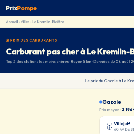
Prix
Pompe
Accueil
›
Villes
› Le Kremlin-Bicêtre
⛽ PRIX DES CARBURANTS
Carburant pas cher à Le Kremlin-
Top 3 des stations les moins chères · Rayon 5 km · Données du 08 août 2
Le prix du Gazole à Le Kr
Gazole
Prix moyen :
2,196 
Villejuif
🥇
60 AV DE 