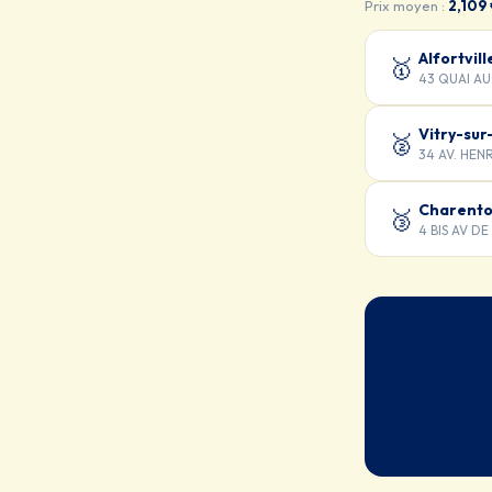
Prix moyen :
2,109
Alfortvill
🥇
43 QUAI A
Vitry-sur
🥈
34 AV. HEN
Charento
🥉
4 BIS AV DE