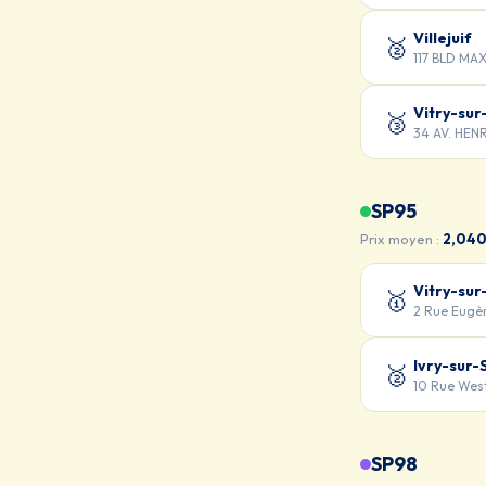
Villejuif
🥈
117 BLD MA
Vitry-sur
🥉
34 AV. HEN
SP95
Prix moyen :
2,040
Vitry-sur
🥇
2 Rue Eugè
Ivry-sur-
🥈
10 Rue Wes
SP98