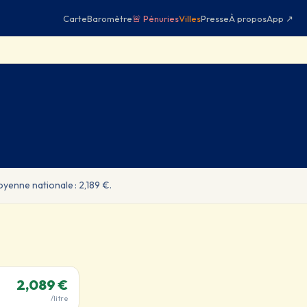
Carte
Baromètre
🚨 Pénuries
Villes
Presse
À propos
App ↗
Moyenne nationale : 2,189 €.
2,089 €
/litre