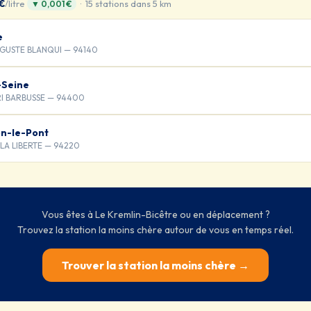
 €
/litre
· 15 stations dans 5 km
▼ 0,001 €
e
UGUSTE BLANQUI — 94140
-Seine
RI BARBUSSE — 94400
n-le-Pont
 LA LIBERTE — 94220
Vous êtes à Le Kremlin-Bicêtre ou en déplacement ?
Trouvez la station la moins chère autour de vous en temps réel.
Trouver la station la moins chère →