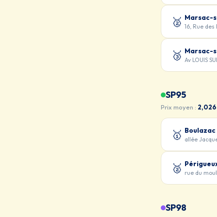
Marsac-su
🥈
16, Rue des
Marsac-su
🥉
Av LOUIS S
SP95
Prix moyen :
2,026
Boulazac 
🥇
allée Jacqu
Périgueu
🥈
rue du moul
SP98