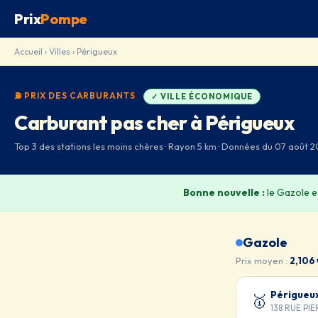
Prix
Pompe
Accueil
›
Villes
› Périgueux
⛽ PRIX DES CARBURANTS
✓ VILLE ÉCONOMIQUE
Carburant pas cher à Périgueux
Top 3 des stations les moins chères · Rayon 5 km · Données du 07 août 
Bonne nouvelle :
le Gazole 
Gazole
Prix moyen :
2,106
Périgueu
🥇
138 RUE PI