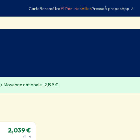
Carte
Baromètre
🚨 Pénuries
Villes
Presse
À propos
App ↗
). Moyenne nationale : 2,199 €.
2,039 €
/litre