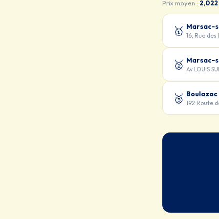
Prix moyen :
2,022
Marsac-su
🥇
16, Rue des
Marsac-su
🥈
Av LOUIS S
Boulazac 
🥉
192 Route d