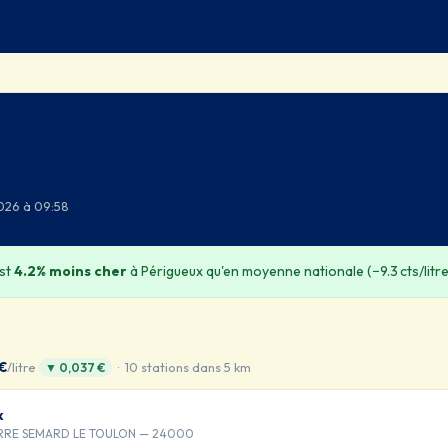
2026 à 09:58
est
4.2% moins cher
à Périgueux qu'en moyenne nationale (−9.3 cts/litre
 €
/litre
· 10 stations dans 5 km
▼ 0,037 €
x
ERRE SEMARD LE TOULON — 24000