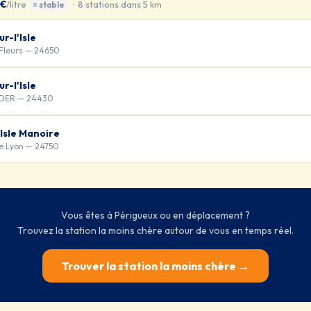
 €
/litre
· 8 stations dans 5 km
= stable
r-l'Isle
 Fleurs — 24650
r-l'Isle
UDER — 24430
Isle Manoire
e Lyon — 24750
Vous êtes à Périgueux ou en déplacement ?
Trouvez la station la moins chère autour de vous en temps réel.
Trouver la station la moins chère →