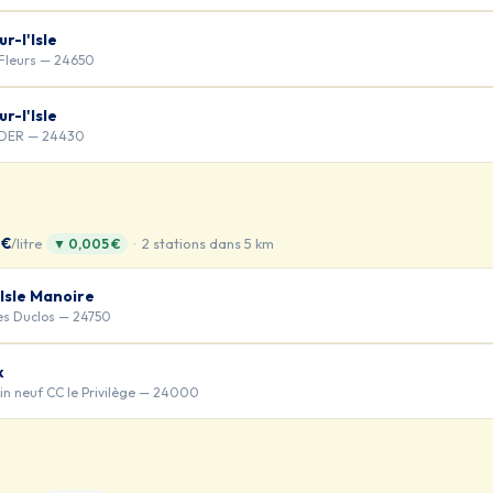
r-l'Isle
 Fleurs — 24650
r-l'Isle
UDER — 24430
 €
/litre
· 2 stations dans 5 km
▼ 0,005 €
Isle Manoire
es Duclos — 24750
x
in neuf CC le Privilège — 24000